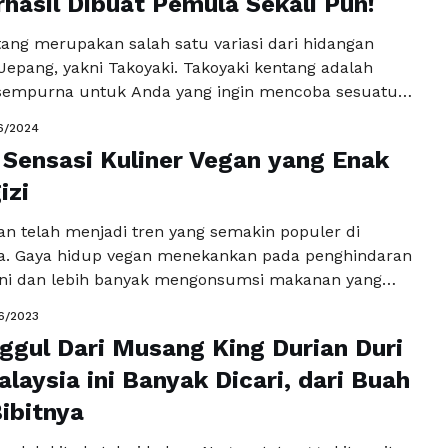
rhasil Dibuat Pemula Sekali Pun!
tang merupakan salah satu variasi dari hidangan
Jepang, yakni Takoyaki. Takoyaki kentang adalah
 sempurna untuk Anda yang ingin mencoba sesuatu
 namun tetap lezat. Menu ini sangat cocok untuk
6/2024
rsama dengan keluarga atau teman-teman. Meskipun
 Sensasi Kuliner Vegan yang Enak
mit, takoyaki kentang sebenarnya mudah untuk
an oleh pemula sekalipun. Berikut …
izi
Baca
a
n telah menjadi tren yang semakin populer di
a. Gaya hidup vegan menekankan pada penghindaran
ni dan lebih banyak mengonsumsi makanan yang
 tumbuhan. Banyak yang beranggapan bahwa
6/2023
n terbatas dalam variasi dan rasa, namun faktanya,
ggul Dari Musang King Durian Duri
n dapat menawarkan sensasi yang lezat dan bergizi.
 ini, kita akan …
laysia ini Banyak Dicari, dari Buah
Baca Selengkapnya
ibitnya