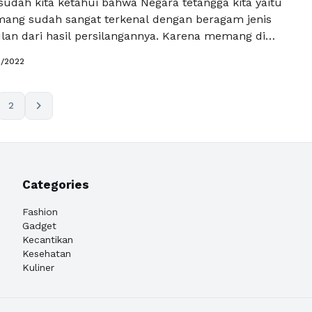
sudah kita ketahui bahwa Negara tetangga kita yaitu
ang sudah sangat terkenal dengan beragam jenis
lan dari hasil persilangannya. Karena memang di
 tersebut mayoritas penduduknya sangat menyukai
2/2022
Jika kita dengar durian dari Malaysia pastinya yang
alah jenis musang king, yang mempunyai daging tebal
na …
Baca Selengkapnya
chevron_right
2
Categories
Fashion
Gadget
Kecantikan
Kesehatan
Kuliner