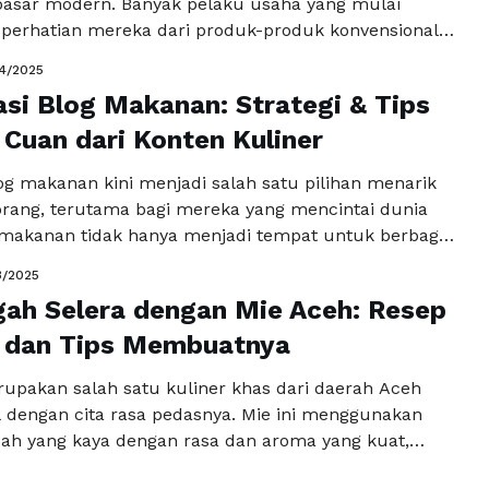
pasar modern. Banyak pelaku usaha yang mulai
perhatian mereka dari produk-produk konvensional
anan yang lebih praktis dan mudah dikonsumsi.
4/2025
an bukan hanya menjadi teman nonton atau camilan
si Blog Makanan: Strategi & Tips
tetapi juga memiliki potensi besar untuk dijadikan
er pendapatan yang menjanjikan. …
 Cuan dari Konten Kuliner
Baca
a
og makanan kini menjadi salah satu pilihan menarik
orang, terutama bagi mereka yang mencintai dunia
g makanan tidak hanya menjadi tempat untuk berbagi
engalaman kuliner, tetapi juga bisa menjadi sumber
3/2025
yang menjanjikan. Jika Anda seorang food blogger,
ah Selera dengan Mie Aceh: Resep
uk memahami bagaimana monetisasi blog makanan
kan dengan strategi …
 dan Tips Membuatnya
Baca Selengkapnya
upakan salah satu kuliner khas dari daerah Aceh
l dengan cita rasa pedasnya. Mie ini menggunakan
h yang kaya dengan rasa dan aroma yang kuat,
enjadi salah satu hidangan yang disukai oleh