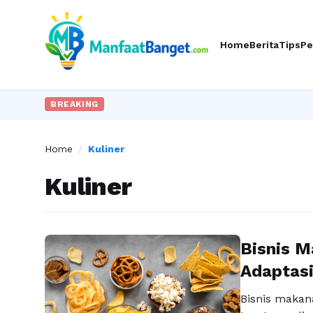
Home
Berita
Tips
Pe
BREAKING
Home
/
Kuliner
Kuliner
Bisnis M
Adaptasi
Bisnis makan