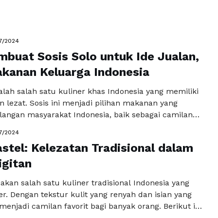
 Bagi pecinta kuliner, membuat Mie Aceh sendiri di
menjadi pengalaman yang menyenangkan. Berikut
a Selengkapnya
7/2024
buat Sosis Solo untuk Ide Jualan,
kanan Keluarga Indonesia
alah salah satu kuliner khas Indonesia yang memiliki
n lezat. Sosis ini menjadi pilihan makanan yang
alangan masyarakat Indonesia, baik sebagai camilan
gan utama. Bagi Anda yang sedang mencari ide
7/2024
ingin menambah variasi menu makanan keluarga,
stel: Kelezatan Tradisional dalam
 Solo bisa menjadi pilihan yang menarik. Berikut ini
igitan
ngkapnya
kan salah satu kuliner tradisional Indonesia yang
r. Dengan tekstur kulit yang renyah dan isian yang
 menjadi camilan favorit bagi banyak orang. Berikut ini
 untuk membuat pastel yang lezat dan terjamin