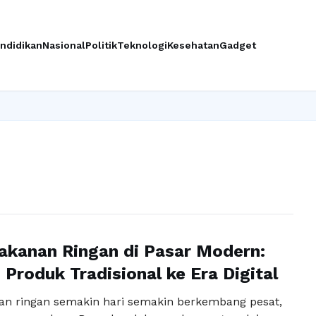
ndidikan
Nasional
Politik
Teknologi
Kesehatan
Gadget
Ingin u
akanan Ringan di Pasar Modern:
 Produk Tradisional ke Era Digital
an ringan semakin hari semakin berkembang pesat,