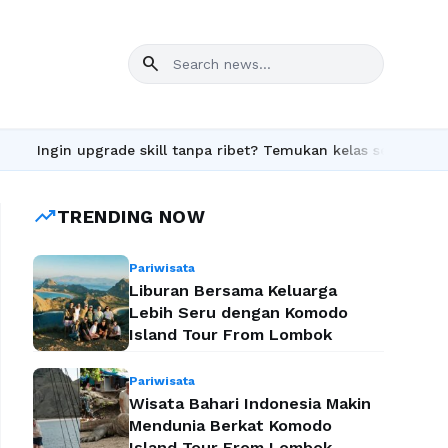
search
pgrade skill tanpa ribet? Temukan kelas seru dan materi lengkap
trending_up
TRENDING NOW
Pariwisata
Liburan Bersama Keluarga
Lebih Seru dengan Komodo
Island Tour From Lombok
Pariwisata
Wisata Bahari Indonesia Makin
Mendunia Berkat Komodo
Island Tour From Lombok