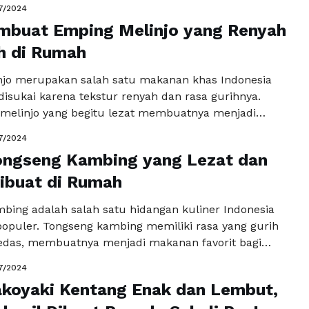
7/2024
ya. Bahan-bahan yang diperlukan untuk membuat
mbuat Emping Melinjo yang Renyah
 lain tepung terigu, mentega, air, garam, minyak
ng putih, …
h di Rumah
Baca Selengkapnya
jo merupakan salah satu makanan khas Indonesia
disukai karena tekstur renyah dan rasa gurihnya.
melinjo yang begitu lezat membuatnya menjadi
rit bagi banyak orang. Meskipun banyak yang
7/2024
, tidak semua orang tahu bagaimana cara membuat
ongseng Kambing yang Lezat dan
jo yang renyah dan gurih di rumah. Berikut adalah
gkah demi langkah …
ibuat di Rumah
Baca Selengkapnya
bing adalah salah satu hidangan kuliner Indonesia
populer. Tongseng kambing memiliki rasa yang gurih
pedas, membuatnya menjadi makanan favorit bagi
. Dengan bahan-bahan yang mudah didapat,
7/2024
bing juga bisa dibuat di rumah dengan cepat dan
koyaki Kentang Enak dan Lembut,
ut ini adalah resep tongseng kambing yang lezat dan
k Anda …
Baca Selengkapnya