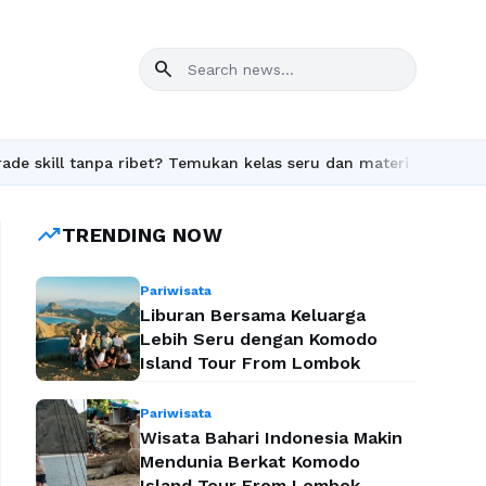
search
l tanpa ribet? Temukan kelas seru dan materi lengkap hanya di Yu
trending_up
TRENDING NOW
Pariwisata
Liburan Bersama Keluarga
Lebih Seru dengan Komodo
Island Tour From Lombok
Pariwisata
Wisata Bahari Indonesia Makin
Mendunia Berkat Komodo
Island Tour From Lombok