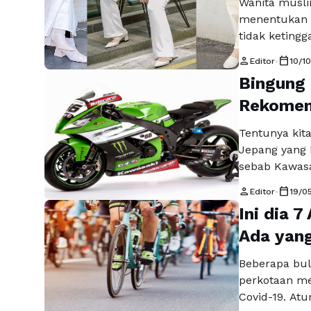
Wanita musli
menentukan f
tidak keting
cocok dengan
person
calendar_today
Editor
•
10/1
pemilihan wa
Bingung 
baju yang di
awam yang t
Rekomen
Tentunya kita
Jepang yang 
sebab Kawasa
ternama dan 
person
calendar_today
Editor
•
19/0
Kawasaki, sec
Ini dia 
akan mengula
recommended
Ada yang
Beberapa bul
perkotaan me
Covid-19. At