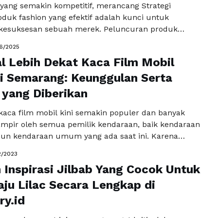
yang semakin kompetitif, merancang Strategi
oduk fashion yang efektif adalah kunci untuk
kesuksesan sebuah merek. Peluncuran produk
sekadar acara; ini adalah kesempatan untuk
6/2025
n kesan mendalam di benak konsumen dan
 Lebih Dekat Kaca Film Mobil
buzz di media sosial. Agar peluncuran produk Anda
erjalan lancar, berikut adalah beberapa langkah yang
i Semarang: Keunggulan Serta
 Selengkapnya
yang Diberikan
aca film mobil kini semakin populer dan banyak
mpir oleh semua pemilik kendaraan, baik kendaraan
un kendaraan umum yang ada saat ini. Karena
ng memang sangat berguna bagi pengendara itu
2/2023
isa juga menjaga interior di dalam mobil menjadi
Inspirasi Jilbab Yang Cocok Untuk
arena panas matahari atau sinar UV tidak langsung
ju Lilac Secara Lengkap di
a Selengkapnya
ry.id