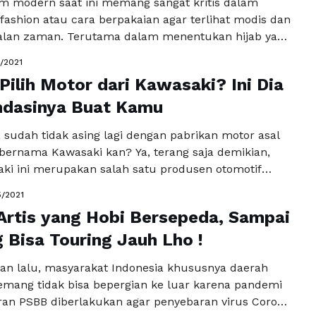
m modern saat ini memang sangat kritis dalam
ashion atau cara berpakaian agar terlihat modis dan
galan zaman. Terutama dalam menentukan hijab yang
 pakaian yang dikenakan. Belum lagi masalah
0/2021
rna, yang juga harus terlihat cocok dengan warna
Pilih Motor dari Kawasaki? Ini Dia
kenakan. Dalam masalah ini tentu sebagai orang
idak …
dasinya Buat Kamu
Baca Selengkapnya
 sudah tidak asing lagi dengan pabrikan motor asal
bernama Kawasaki kan? Ya, terang saja demikian,
ki ini merupakan salah satu produsen otomotif
terbesar di dunia. Nah, ngomong-ngomong soal
5/2021
ara kebetulan juga pada kesempatan kali ini kita
7 Artis yang Hobi Bersepeda, Sampai
s beberapa motor Kawasaki terbaik yang paling
. Biar lebih …
 Bisa Touring Jauh Lho !
Baca Selengkapnya
an lalu, masyarakat Indonesia khususnya daerah
mang tidak bisa bepergian ke luar karena pandemi
uran PSBB diberlakukan agar penyebaran virus Corona