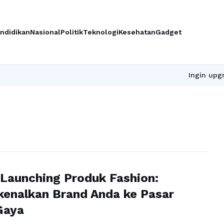
ndidikan
Nasional
Politik
Teknologi
Kesehatan
Gadget
Ingin upgrade skil
 Launching Produk Fashion:
enalkan Brand Anda ke Pasar
Gaya