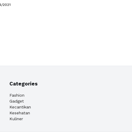
g. Akhirnya, aktivitas masyarakat hanya bisa di
4/2021
Tapi semenjak diberlakukannya masa transisi menuju
masyarakat bisa kembali melakukan aktivitas diluar
ah satunya adalah bersepeda. Dan siapa …
Baca
a
Categories
Fashion
Gadget
Kecantikan
Kesehatan
Kuliner