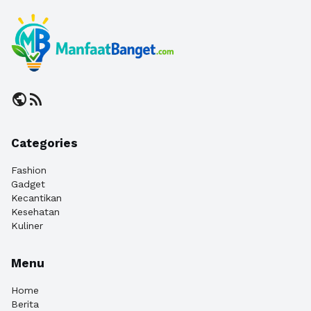
public
rss_feed
Categories
Fashion
Gadget
Kecantikan
Kesehatan
Kuliner
Menu
Home
Berita