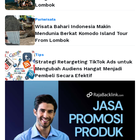
Lombok
Pariwisata
Wisata Bahari Indonesia Makin
Mendunia Berkat Komodo Island Tour
From Lombok
Tips
Strategi Retargeting TikTok Ads untuk
Mengubah Audiens Hangat Menjadi
Pembeli Secara Efektif