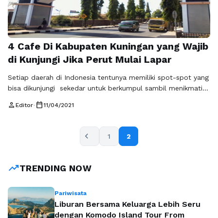
4 Cafe Di Kabupaten Kuningan yang Wajib
di Kunjungi Jika Perut Mulai Lapar
Setiap daerah di Indonesia tentunya memiliki spot-spot yang
bisa dikunjungi sekedar untuk berkumpul sambil menikmati
berbagai hidangan yang ditawarkan. Apabila perut mulai
person
calendar_today
Editor
•
11/04/2021
keroncongan dan sedang berada di Kuningan, tidak ada
salahnya untuk mampir ke 4 kafe paling populer di
Kabupaten Kuningan ini, ke empat kafe tersebut diantaranya;
chevron_left
1
2
1. Cullinology & Milk Bar Cafe unik di …
Baca Selengkapnya
trending_up
TRENDING NOW
Pariwisata
Liburan Bersama Keluarga Lebih Seru
dengan Komodo Island Tour From