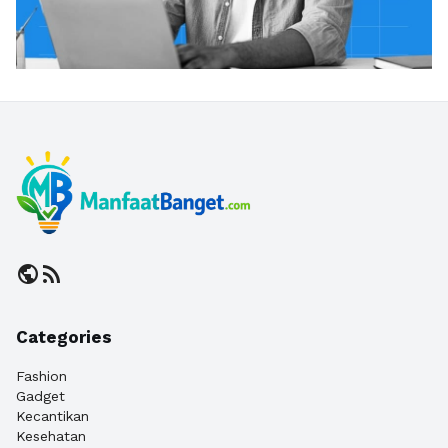
public
rss_feed
Categories
Fashion
Gadget
Kecantikan
Kesehatan