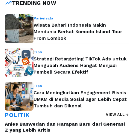
trending_up
TRENDING NOW
orang-orang tercinta di destinasi yang indah
menjadi cara terbaik untuk mempererat
Pariwisata
hubungan sekaligus menciptakan kenangan
Wisata Bahari Indonesia Makin
yang tak terlupakan. Jika Anda sedang mencari
Mendunia Berkat Komodo Island Tour
From Lombok
pengalaman wisata yang berbeda dari biasanya,
tour ke Pulau Komodo bisa menjadi …
Baca
Tips
Selengkapnya
Strategi Retargeting TikTok Ads untuk
Mengubah Audiens Hangat Menjadi
Pembeli Secara Efektif
Tips
Cara Meningkatkan Engagement Bisnis
UMKM di Media Sosial agar Lebih Cepat
Tumbuh dan Dikenal
POLITIK
arrow_forward
VIEW ALL
Anies Baswedan dan Harapan Baru dari Generasi
Z yang Lebih Kritis