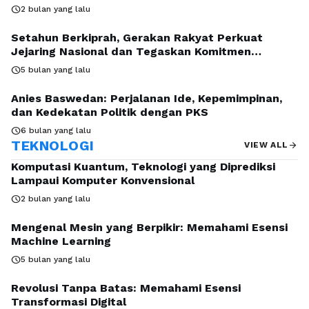
schedule
2 bulan yang lalu
Setahun Berkiprah, Gerakan Rakyat Perkuat
Jejaring Nasional dan Tegaskan Komitmen
Perubahan
schedule
5 bulan yang lalu
Anies Baswedan: Perjalanan Ide, Kepemimpinan,
dan Kedekatan Politik dengan PKS
schedule
6 bulan yang lalu
TEKNOLOGI
arrow_forward
VIEW ALL
Komputasi Kuantum, Teknologi yang Diprediksi
Lampaui Komputer Konvensional
schedule
2 bulan yang lalu
Mengenal Mesin yang Berpikir: Memahami Esensi
Machine Learning
schedule
5 bulan yang lalu
Revolusi Tanpa Batas: Memahami Esensi
Transformasi Digital