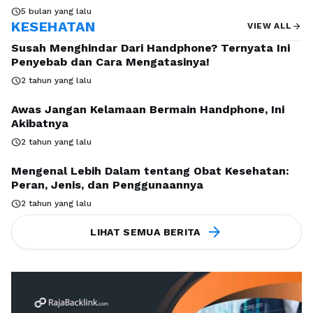
schedule
5 bulan yang lalu
KESEHATAN
arrow_forward
VIEW ALL
Susah Menghindar Dari Handphone? Ternyata Ini
Penyebab dan Cara Mengatasinya!
schedule
2 tahun yang lalu
Awas Jangan Kelamaan Bermain Handphone, Ini
Akibatnya
schedule
2 tahun yang lalu
Mengenal Lebih Dalam tentang Obat Kesehatan:
Peran, Jenis, dan Penggunaannya
schedule
2 tahun yang lalu
arrow_forward
LIHAT SEMUA BERITA