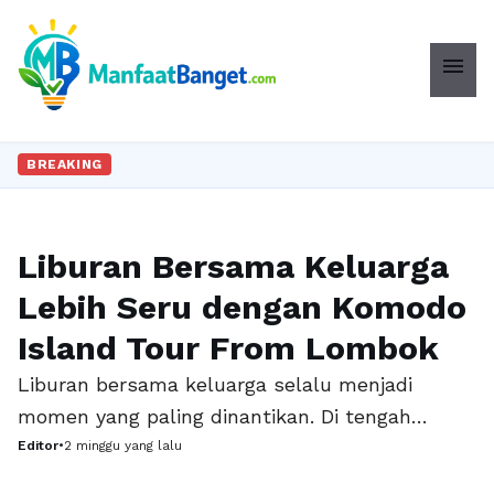
menu
BREAKING
Liburan Bersama Keluarga
PARIWISATA
Lebih Seru dengan Komodo
Island Tour From Lombok
Liburan bersama keluarga selalu menjadi
momen yang paling dinantikan. Di tengah
kesibukan pekerjaan dan aktivitas sehari-hari
Editor
•
2 minggu yang lalu
yang padat, menghabiskan waktu bersama