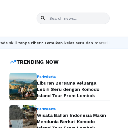
search
ll tanpa ribet? Temukan kelas seru dan materi lengkap hanya di Y
trending_up
TRENDING NOW
Pariwisata
Liburan Bersama Keluarga
Lebih Seru dengan Komodo
Island Tour From Lombok
Pariwisata
Wisata Bahari Indonesia Makin
Mendunia Berkat Komodo
Island Tour From Lombok