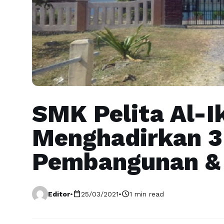
SMK Pelita Al-
Menghadirkan 3
Pembangunan & 
calendar_today
schedule
Editor
•
25/03/2021
•
1 min read