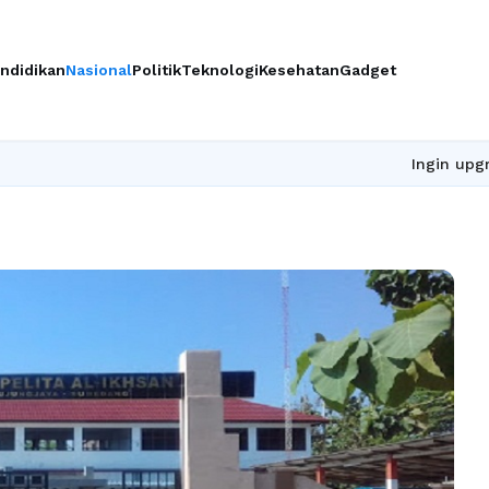
ndidikan
Nasional
Politik
Teknologi
Kesehatan
Gadget
Ingin upgrade ski