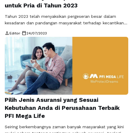
untuk Pria di Tahun 2023
Tahun 2023 telah menyaksikan pergeseran besar dalam
kesadaran dan pandangan masyarakat terhadap kecantikan
dan kesehatan pria. Tradisi lama yang mengaitkan perawatan
person
calendar_today
Editor
•
24/07/2023
diri dengan perempuan semakin pudar, dan para pria semakin
terbuka untuk menjalani gaya hidup yang lebih sehat dan
berfokus pada perawatan diri mereka. Artikel ini akan
mengeksplorasi perubahan gaya hidup dan tren perawatan
diri …
Baca Selengkapnya
Pilih Jenis Asuransi yang Sesuai
Kebutuhan Anda di Perusahaan Terbaik
PFI Mega Life
Seiring berkembangnya zaman banyak masyarakat yang kini