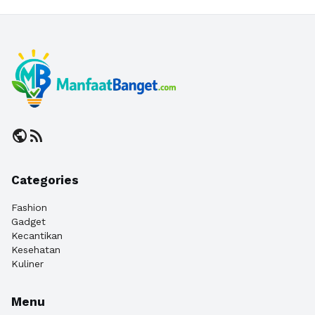
public
rss_feed
Categories
Fashion
Gadget
Kecantikan
Kesehatan
Kuliner
Menu