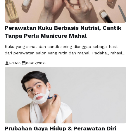
Perawatan Kuku Berbasis Nutrisi, Cantik
Tanpa Perlu Manicure Mahal
Kuku yang sehat dan cantik sering dianggap sebagai hasil
dari perawatan salon yang rutin dan mahal. Padahal, rahasia
kuku kuat, berkilau, dan tidak mudah patah bisa dimulai dari
person
calendar_today
Editor
•
06/07/2025
sesuatu yang lebih sederhana dan alami: nutrisi yang tepat.
Perawatan kuku berbasis nutrisi menjadi tren baru yang
semakin diminati karena lebih ekonomis, aman, dan
berkelanjutan dalam jangka …
Baca Selengkapnya
Prubahan Gaya Hidup & Perawatan Diri