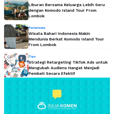
Liburan Bersama Keluarga Lebih Seru
dengan Komodo Island Tour From
Lombok
Pariwisata
Wisata Bahari Indonesia Makin
Mendunia Berkat Komodo Island Tour
From Lombok
Tips
Strategi Retargeting TikTok Ads untuk
Mengubah Audiens Hangat Menjadi
Pembeli Secara Efektif