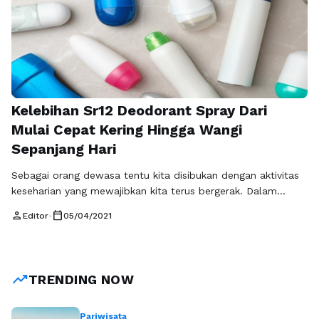
kutek atau nail polish tentu harus …
Baca Selengkapnya
Kelebihan Sr12 Deodorant Spray Dari
Mulai Cepat Kering Hingga Wangi
Sepanjang Hari
Sebagai orang dewasa tentu kita disibukan dengan aktivitas
keseharian yang mewajibkan kita terus bergerak. Dalam
melakukan aktivitas tersebut pastinya kita akan
person
calendar_today
Editor
•
05/04/2021
mengeluarkan keringat , walaupun tidak banyak tetapi ada
tempat dibagian tubuh kita ketika berkeringat akan
menimbulkan bau yang tidak sedap. Ya, anda pasti tahu
dibagian seperti ketiak jika berkeringat pasti akan
trending_up
TRENDING NOW
menimbulkan bau yang …
Baca Selengkapnya
Pariwisata