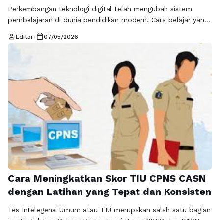
Perkembangan teknologi digital telah mengubah sistem
pembelajaran di dunia pendidikan modern. Cara belajar yang
sebelumnya hanya bergantung pada buku cetak kini
person
calendar_today
Editor
•
07/05/2026
berkembang menjadi metode berbasis internet yang lebih
fleksibel, cepat, dan mudah diakses. Salah satu media
belajar yang semakin banyak digunakan oleh siswa sekolah
menengah pertama adalah bank soal SMP online kelas 7 8 9.
…
Baca Selengkapnya
Cara Meningkatkan Skor TIU CPNS CASN
dengan Latihan yang Tepat dan Konsisten
Tes Intelegensi Umum atau TIU merupakan salah satu bagian