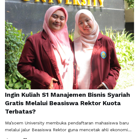
memenuhi kebutuhan industri akan tenaga ahli yang mampu
mengelola sistem komputerisasi akuntansi secara digital.
Urgensi pendidikan ini sangat tinggi …
Baca Selengkapnya
Ingin Kuliah S1 Manajemen Bisnis Syariah
Gratis Melalui Beasiswa Rektor Kuota
Terbatas?
Ma’soem University membuka pendaftaran mahasiswa baru
melalui jalur Beasiswa Rektor guna mencetak ahli ekonomi
syariah yang kompeten di tengah pesatnya digitalisasi