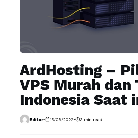
ArdHosting – Pi
VPS Murah dan T
Indonesia Saat i
calendar_today
schedule
Editor
•
15/08/2022
•
3 min read