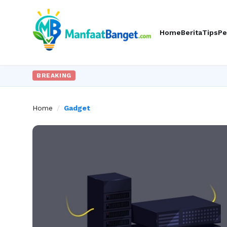
Home
Berita
Tips
Pe
BREAKING
Home
/
Gadget