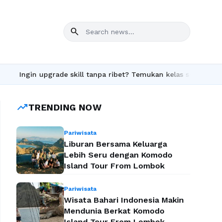
search
pgrade skill tanpa ribet? Temukan kelas seru dan materi lengkap
trending_up
TRENDING NOW
Pariwisata
Liburan Bersama Keluarga
Lebih Seru dengan Komodo
Island Tour From Lombok
Pariwisata
Wisata Bahari Indonesia Makin
Mendunia Berkat Komodo
Island Tour From Lombok