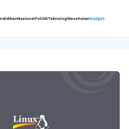
ndidikan
Nasional
Politik
Teknologi
Kesehatan
Gadget
Ingin u