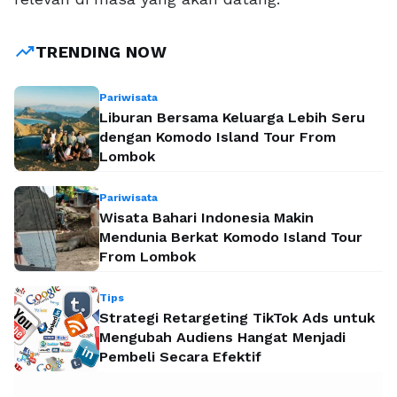
trending_up
TRENDING NOW
Pariwisata
Liburan Bersama Keluarga Lebih Seru
dengan Komodo Island Tour From
Lombok
Pariwisata
Wisata Bahari Indonesia Makin
Mendunia Berkat Komodo Island Tour
From Lombok
Tips
Strategi Retargeting TikTok Ads untuk
Mengubah Audiens Hangat Menjadi
Pembeli Secara Efektif