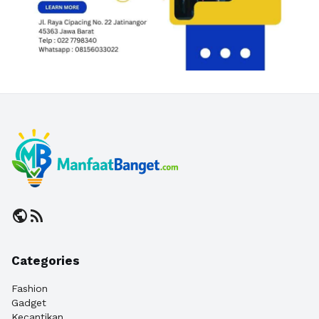
public
rss_feed
Categories
Fashion
Gadget
Kecantikan