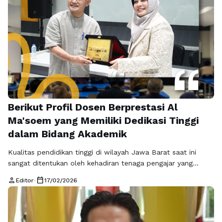
akademis biasa; ia adalah sebuah ajang pembuktian …
Baca
Selengkapnya
Berikut Profil Dosen Berprestasi Al
Ma'soem yang Memiliki Dedikasi Tinggi
dalam Bidang Akademik
Kualitas pendidikan tinggi di wilayah Jawa Barat saat ini
sangat ditentukan oleh kehadiran tenaga pengajar yang
memiliki kualifikasi akademik mumpuni serta dedikasi nyata
person
calendar_today
Editor
•
17/02/2026
dalam menjalankan nilai tridharma perguruan tinggi secara
konsisten. Fenomena ini terlihat jelas melalui profil dosen
profesional yang membekali mahasiswa dengan kemampuan
teknis serta manajerial guna menjawab urgensi topik literasi