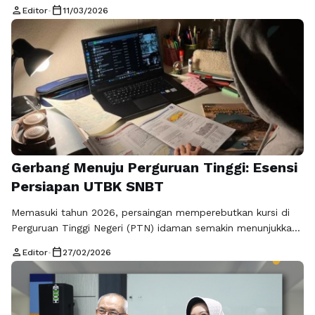
konsisten, dan evaluasi hasil yang terstruktur. Universitas
person
calendar_today
Editor
•
11/03/2026
Indonesia, sebagai salah satu perguruan tinggi unggulan,
memiliki seleksi yang kompetitif, sehingga calon mahasiswa
perlu memaksimalkan setiap kesempatan latihan sebelum
ujian sesungguhnya. Salah satu metode yang efektif adalah
menggunakan tryout online. Cara efektif menggunakan tryout
…
Baca Selengkapnya
Gerbang Menuju Perguruan Tinggi: Esensi
Persiapan UTBK SNBT
Memasuki tahun 2026, persaingan memperebutkan kursi di
Perguruan Tinggi Negeri (PTN) idaman semakin menunjukkan
dinamika yang menantang. Sistem seleksi yang kini lebih
person
calendar_today
Editor
•
27/02/2026
menitikberatkan pada tes skolastik dan penalaran
mengharuskan setiap calon mahasiswa memiliki Persiapan
UTBK SNBT yang jauh lebih matang dibandingkan tahun-
tahun sebelumnya. UTBK SNBT bukan sekadar ujian