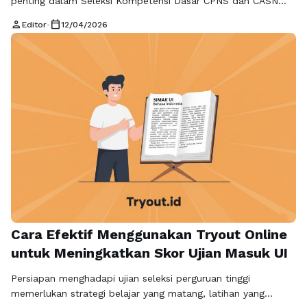
penting dalam Seleksi Kompetensi Dasar CPNS dan CASN
yang menguji kemampuan logika, numerik, dan verbal
person
calendar_today
Editor
•
12/04/2026
peserta. Banyak peserta menganggap TIU sebagai bagian
yang paling menantang karena membutuhkan kecepatan
berpikir dan ketepatan analisis dalam waktu yang terbatas.
Oleh karena itu, diperlukan strategi yang tepat untuk
meningkatkan skor …
Baca Selengkapnya
Cara Efektif Menggunakan Tryout Online
untuk Meningkatkan Skor Ujian Masuk UI
Persiapan menghadapi ujian seleksi perguruan tinggi
memerlukan strategi belajar yang matang, latihan yang