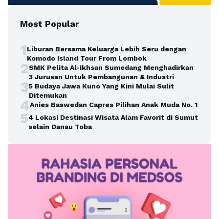
Most Popular
1
Liburan Bersama Keluarga Lebih Seru dengan
Komodo Island Tour From Lombok
2
SMK Pelita Al-Ikhsan Sumedang Menghadirkan
3 Jurusan Untuk Pembangunan & Industri
3
5 Budaya Jawa Kuno Yang Kini Mulai Sulit
Ditemukan
4
Anies Baswedan Capres Pilihan Anak Muda No. 1
5
4 Lokasi Destinasi Wisata Alam Favorit di Sumut
selain Danau Toba