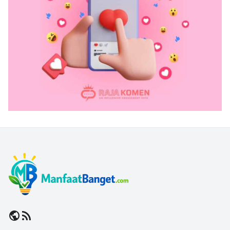
public
rss_feed