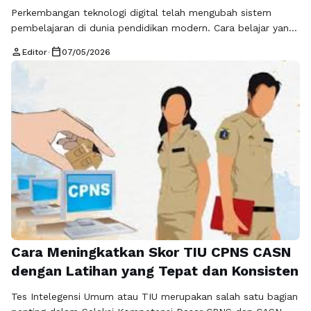
Perkembangan teknologi digital telah mengubah sistem
pembelajaran di dunia pendidikan modern. Cara belajar yang
sebelumnya hanya bergantung pada buku cetak kini
person
calendar_today
Editor
•
07/05/2026
berkembang menjadi metode berbasis internet yang lebih
fleksibel, cepat, dan mudah diakses. Salah satu media
belajar yang semakin banyak digunakan oleh siswa sekolah
menengah pertama adalah bank soal SMP online kelas 7 8 9.
…
Baca Selengkapnya
Cara Meningkatkan Skor TIU CPNS CASN
dengan Latihan yang Tepat dan Konsisten
Tes Intelegensi Umum atau TIU merupakan salah satu bagian