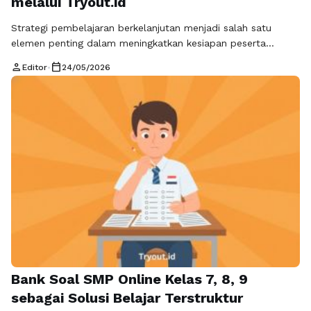
melalui Tryout.id
Strategi pembelajaran berkelanjutan menjadi salah satu
elemen penting dalam meningkatkan kesiapan peserta
menghadapi ujian masuk UPI. Dalam era digital yang terus
person
calendar_today
Editor
•
24/05/2026
berkembang, proses belajar mengalami transformasi
signifikan dari metode konvensional menuju sistem yang lebih
adaptif, fleksibel, dan berbasis teknologi. Perubahan ini
memungkinkan peserta memperoleh pengalaman belajar
yang lebih efektif dan terukur. Dalam konteks tersebut,
Tryout.id …
Baca Selengkapnya
Bank Soal SMP Online Kelas 7, 8, 9
sebagai Solusi Belajar Terstruktur