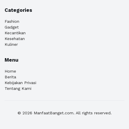
Categories
Fashion
Gadget
Kecantikan
Kesehatan
Kuliner
Menu
Home
Berita
Kebijakan Privasi
Tentang Kami
© 2026 ManfaatBanget.com. All rights reserved.