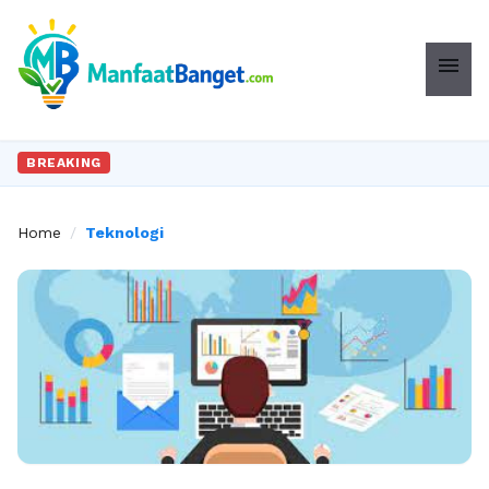
menu
BREAKING
Home
/
Teknologi