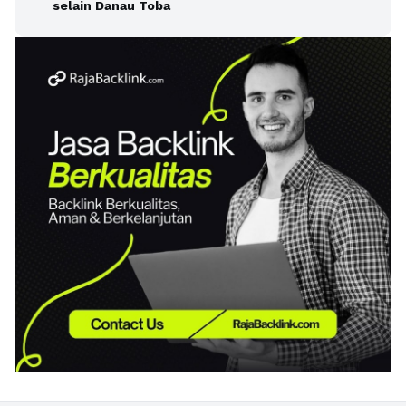
selain Danau Toba