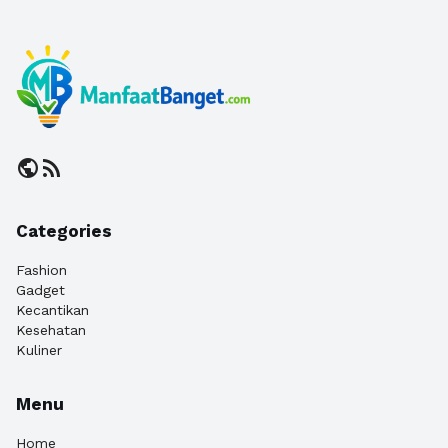
public
rss_feed
Categories
Fashion
Gadget
Kecantikan
Kesehatan
Kuliner
Menu
Home