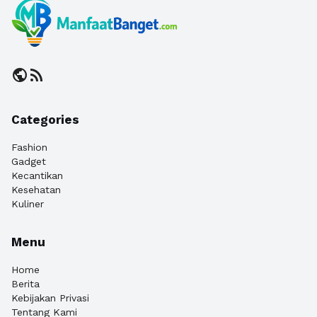
public
rss_feed
Categories
Fashion
Gadget
Kecantikan
Kesehatan
Kuliner
Menu
Home
Berita
Kebijakan Privasi
Tentang Kami