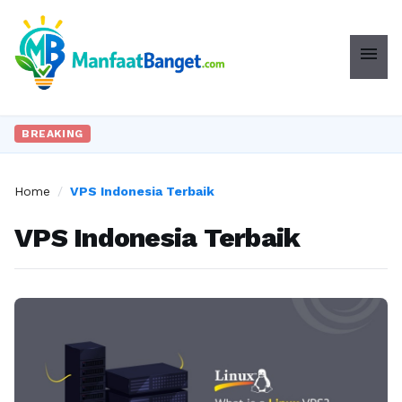
menu
BREAKING
Home
/
VPS Indonesia Terbaik
VPS Indonesia Terbaik