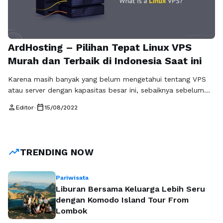
ArdHosting – Pilihan Tepat Linux VPS
Murah dan Terbaik di Indonesia Saat ini
Karena masih banyak yang belum mengetahui tentang VPS
atau server dengan kapasitas besar ini, sebaiknya sebelum
kita lebih jauh membahas tentang VPS Indonesia Murah ada
person
calendar_today
Editor
•
15/08/2022
baiknya kita bahas dulu pengertian dari VPS beserta
fungsinya dalam dunia teknologi saat ini. VPS sangat erat
kaitannya dengan website serta domain, hosting dan juga
server, dan saat ini banyak …
Baca Selengkapnya
trending_up
TRENDING NOW
Pariwisata
Liburan Bersama Keluarga Lebih Seru
dengan Komodo Island Tour From
Lombok