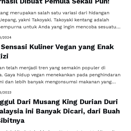
rhasil Dibuat Pemula Sekali Pun!
tang merupakan salah satu variasi dari hidangan
Jepang, yakni Takoyaki. Takoyaki kentang adalah
 sempurna untuk Anda yang ingin mencoba sesuatu
 namun tetap lezat. Menu ini sangat cocok untuk
6/2024
rsama dengan keluarga atau teman-teman. Meskipun
 Sensasi Kuliner Vegan yang Enak
mit, takoyaki kentang sebenarnya mudah untuk
an oleh pemula sekalipun. Berikut …
izi
Baca
a
n telah menjadi tren yang semakin populer di
a. Gaya hidup vegan menekankan pada penghindaran
ni dan lebih banyak mengonsumsi makanan yang
 tumbuhan. Banyak yang beranggapan bahwa
6/2023
n terbatas dalam variasi dan rasa, namun faktanya,
ggul Dari Musang King Durian Duri
n dapat menawarkan sensasi yang lezat dan bergizi.
 ini, kita akan …
laysia ini Banyak Dicari, dari Buah
Baca Selengkapnya
ibitnya