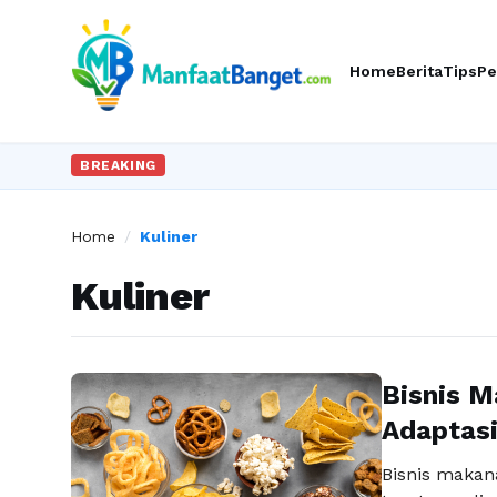
Home
Berita
Tips
Pe
BREAKING
Home
/
Kuliner
Kuliner
Bisnis M
Adaptasi
Bisnis makan