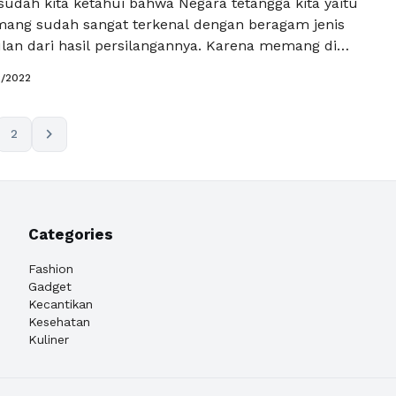
sudah kita ketahui bahwa Negara tetangga kita yaitu
ang sudah sangat terkenal dengan beragam jenis
lan dari hasil persilangannya. Karena memang di
 tersebut mayoritas penduduknya sangat menyukai
2/2022
Jika kita dengar durian dari Malaysia pastinya yang
alah jenis musang king, yang mempunyai daging tebal
na …
Baca Selengkapnya
chevron_right
2
Categories
Fashion
Gadget
Kecantikan
Kesehatan
Kuliner