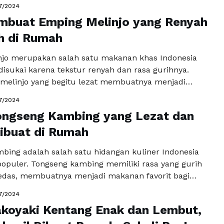
7/2024
ya. Bahan-bahan yang diperlukan untuk membuat
mbuat Emping Melinjo yang Renyah
 lain tepung terigu, mentega, air, garam, minyak
ng putih, …
h di Rumah
Baca Selengkapnya
jo merupakan salah satu makanan khas Indonesia
disukai karena tekstur renyah dan rasa gurihnya.
melinjo yang begitu lezat membuatnya menjadi
rit bagi banyak orang. Meskipun banyak yang
7/2024
, tidak semua orang tahu bagaimana cara membuat
ongseng Kambing yang Lezat dan
jo yang renyah dan gurih di rumah. Berikut adalah
gkah demi langkah …
ibuat di Rumah
Baca Selengkapnya
bing adalah salah satu hidangan kuliner Indonesia
populer. Tongseng kambing memiliki rasa yang gurih
pedas, membuatnya menjadi makanan favorit bagi
. Dengan bahan-bahan yang mudah didapat,
7/2024
bing juga bisa dibuat di rumah dengan cepat dan
koyaki Kentang Enak dan Lembut,
ut ini adalah resep tongseng kambing yang lezat dan
k Anda …
Baca Selengkapnya