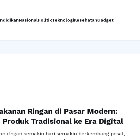
ndidikan
Nasional
Politik
Teknologi
Kesehatan
Gadget
Ingin upgrad
akanan Ringan di Pasar Modern:
 Produk Tradisional ke Era Digital
an ringan semakin hari semakin berkembang pesat,