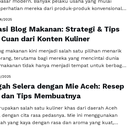
pasar modern. Banyak pelaku usaha yang mulai
perhatian mereka dari produk-produk konvensional
anan yang lebih praktis dan mudah dikonsumsi.
4/2025
an bukan hanya menjadi teman nonton atau camilan
si Blog Makanan: Strategi & Tips
tetapi juga memiliki potensi besar untuk dijadikan
er pendapatan yang menjanjikan. …
 Cuan dari Konten Kuliner
Baca
a
og makanan kini menjadi salah satu pilihan menarik
orang, terutama bagi mereka yang mencintai dunia
g makanan tidak hanya menjadi tempat untuk berbagi
engalaman kuliner, tetapi juga bisa menjadi sumber
3/2025
yang menjanjikan. Jika Anda seorang food blogger,
ah Selera dengan Mie Aceh: Resep
uk memahami bagaimana monetisasi blog makanan
kan dengan strategi …
 dan Tips Membuatnya
Baca Selengkapnya
upakan salah satu kuliner khas dari daerah Aceh
l dengan cita rasa pedasnya. Mie ini menggunakan
h yang kaya dengan rasa dan aroma yang kuat,
enjadi salah satu hidangan yang disukai oleh