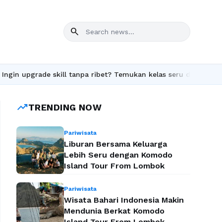
search
e skill tanpa ribet? Temukan kelas seru dan materi lengkap hany
trending_up
TRENDING NOW
Pariwisata
Liburan Bersama Keluarga
Lebih Seru dengan Komodo
Island Tour From Lombok
Pariwisata
Wisata Bahari Indonesia Makin
Mendunia Berkat Komodo
Island Tour From Lombok