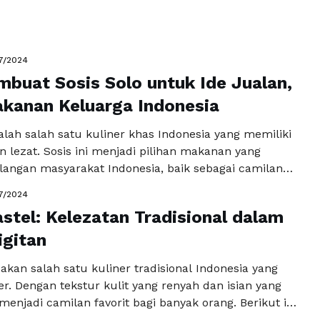
 Bagi pecinta kuliner, membuat Mie Aceh sendiri di
menjadi pengalaman yang menyenangkan. Berikut
a Selengkapnya
7/2024
buat Sosis Solo untuk Ide Jualan,
kanan Keluarga Indonesia
alah salah satu kuliner khas Indonesia yang memiliki
n lezat. Sosis ini menjadi pilihan makanan yang
alangan masyarakat Indonesia, baik sebagai camilan
gan utama. Bagi Anda yang sedang mencari ide
7/2024
ingin menambah variasi menu makanan keluarga,
stel: Kelezatan Tradisional dalam
 Solo bisa menjadi pilihan yang menarik. Berikut ini
igitan
ngkapnya
kan salah satu kuliner tradisional Indonesia yang
r. Dengan tekstur kulit yang renyah dan isian yang
 menjadi camilan favorit bagi banyak orang. Berikut ini
 untuk membuat pastel yang lezat dan terjamin