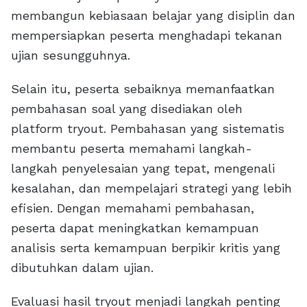
membangun kebiasaan belajar yang disiplin dan
mempersiapkan peserta menghadapi tekanan
ujian sesungguhnya.
Selain itu, peserta sebaiknya memanfaatkan
pembahasan soal yang disediakan oleh
platform tryout. Pembahasan yang sistematis
membantu peserta memahami langkah-
langkah penyelesaian yang tepat, mengenali
kesalahan, dan mempelajari strategi yang lebih
efisien. Dengan memahami pembahasan,
peserta dapat meningkatkan kemampuan
analisis serta kemampuan berpikir kritis yang
dibutuhkan dalam ujian.
Evaluasi hasil tryout menjadi langkah penting