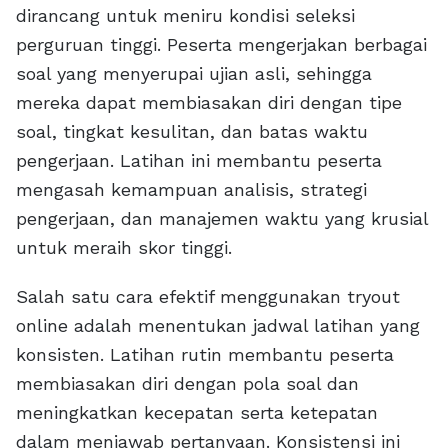
dirancang untuk meniru kondisi seleksi
perguruan tinggi. Peserta mengerjakan berbagai
soal yang menyerupai ujian asli, sehingga
mereka dapat membiasakan diri dengan tipe
soal, tingkat kesulitan, dan batas waktu
pengerjaan. Latihan ini membantu peserta
mengasah kemampuan analisis, strategi
pengerjaan, dan manajemen waktu yang krusial
untuk meraih skor tinggi.
Salah satu cara efektif menggunakan tryout
online adalah menentukan jadwal latihan yang
konsisten. Latihan rutin membantu peserta
membiasakan diri dengan pola soal dan
meningkatkan kecepatan serta ketepatan
dalam menjawab pertanyaan. Konsistensi ini