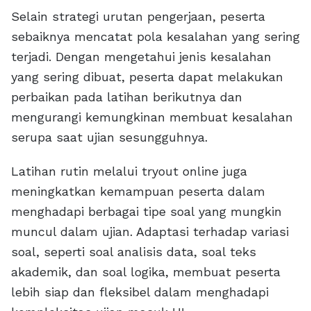
Selain strategi urutan pengerjaan, peserta
sebaiknya mencatat pola kesalahan yang sering
terjadi. Dengan mengetahui jenis kesalahan
yang sering dibuat, peserta dapat melakukan
perbaikan pada latihan berikutnya dan
mengurangi kemungkinan membuat kesalahan
serupa saat ujian sesungguhnya.
Latihan rutin melalui tryout online juga
meningkatkan kemampuan peserta dalam
menghadapi berbagai tipe soal yang mungkin
muncul dalam ujian. Adaptasi terhadap variasi
soal, seperti soal analisis data, soal teks
akademik, dan soal logika, membuat peserta
lebih siap dan fleksibel dalam menghadapi