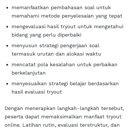
memanfaatkan pembahasan soal untuk
memahami metode penyelesaian yang tepat
mengevaluasi hasil tryout untuk mengetahui
bidang yang perlu diperbaiki
menyusun strategi pengerjaan soal
termasuk urutan dan alokasi waktu
mencatat pola kesalahan untuk perbaikan
berkelanjutan
menyesuaikan strategi belajar berdasarkan
hasil evaluasi tryout
Dengan menerapkan langkah-langkah tersebut,
peserta dapat memaksimalkan manfaat tryout
online. Latihan rutin, evaluasi terstruktur, dan