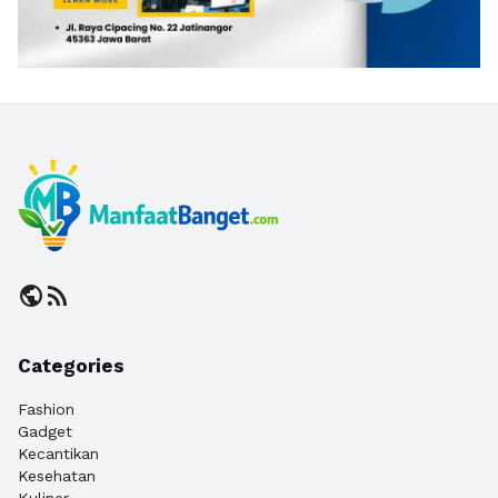
public
rss_feed
Categories
Fashion
Gadget
Kecantikan
Kesehatan