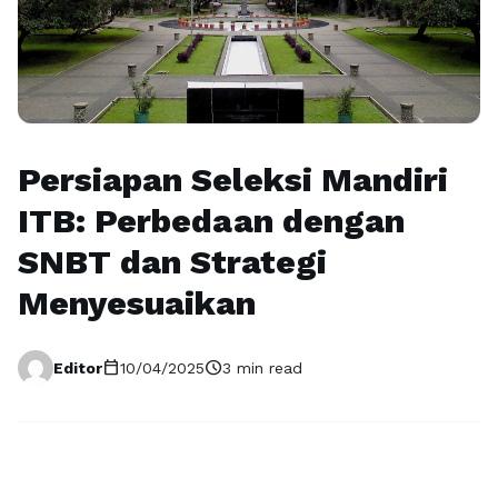
Persiapan Seleksi Mandiri
ITB: Perbedaan dengan
SNBT dan Strategi
Menyesuaikan
calendar_today
schedule
Editor
10/04/2025
3 min read