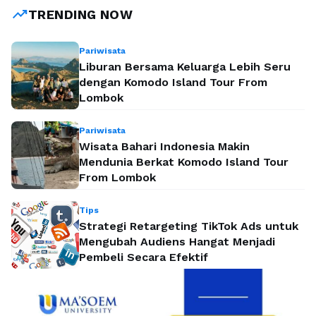
trending_up
TRENDING NOW
Pariwisata
Liburan Bersama Keluarga Lebih Seru
dengan Komodo Island Tour From
Lombok
Pariwisata
Wisata Bahari Indonesia Makin
Mendunia Berkat Komodo Island Tour
From Lombok
Tips
Strategi Retargeting TikTok Ads untuk
Mengubah Audiens Hangat Menjadi
Pembeli Secara Efektif