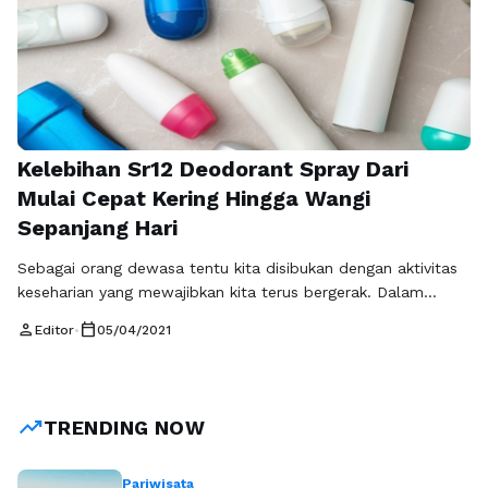
kutek atau nail polish tentu harus …
Baca Selengkapnya
Kelebihan Sr12 Deodorant Spray Dari
Mulai Cepat Kering Hingga Wangi
Sepanjang Hari
Sebagai orang dewasa tentu kita disibukan dengan aktivitas
keseharian yang mewajibkan kita terus bergerak. Dalam
melakukan aktivitas tersebut pastinya kita akan
person
calendar_today
Editor
•
05/04/2021
mengeluarkan keringat , walaupun tidak banyak tetapi ada
tempat dibagian tubuh kita ketika berkeringat akan
menimbulkan bau yang tidak sedap. Ya, anda pasti tahu
dibagian seperti ketiak jika berkeringat pasti akan
trending_up
TRENDING NOW
menimbulkan bau yang …
Baca Selengkapnya
Pariwisata