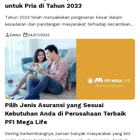
untuk Pria di Tahun 2023
Tahun 2023 telah menyaksikan pergeseran besar dalam
kesadaran dan pandangan masyarakat terhadap kecantikan
dan kesehatan pria. Tradisi lama yang mengaitkan perawatan
person
calendar_today
Editor
•
24/07/2023
diri dengan perempuan semakin pudar, dan para pria semakin
terbuka untuk menjalani gaya hidup yang lebih sehat dan
berfokus pada perawatan diri mereka. Artikel ini akan
mengeksplorasi perubahan gaya hidup dan tren perawatan
diri …
Baca Selengkapnya
Pilih Jenis Asuransi yang Sesuai
Kebutuhan Anda di Perusahaan Terbaik
PFI Mega Life
Seiring berkembangnya zaman banyak masyarakat yang kini