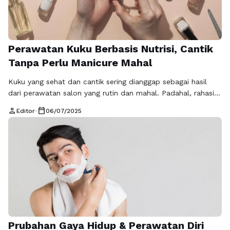
Perawatan Kuku Berbasis Nutrisi, Cantik
Tanpa Perlu Manicure Mahal
Kuku yang sehat dan cantik sering dianggap sebagai hasil
dari perawatan salon yang rutin dan mahal. Padahal, rahasia
kuku kuat, berkilau, dan tidak mudah patah bisa dimulai dari
person
calendar_today
Editor
•
06/07/2025
sesuatu yang lebih sederhana dan alami: nutrisi yang tepat.
Perawatan kuku berbasis nutrisi menjadi tren baru yang
semakin diminati karena lebih ekonomis, aman, dan
berkelanjutan dalam jangka …
Baca Selengkapnya
Prubahan Gaya Hidup & Perawatan Diri