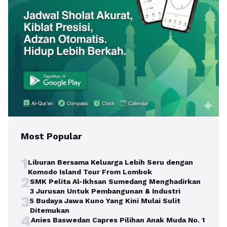
Most Popular
1
Liburan Bersama Keluarga Lebih Seru dengan
Komodo Island Tour From Lombok
2
SMK Pelita Al-Ikhsan Sumedang Menghadirkan
3 Jurusan Untuk Pembangunan & Industri
3
5 Budaya Jawa Kuno Yang Kini Mulai Sulit
Ditemukan
4
Anies Baswedan Capres Pilihan Anak Muda No. 1