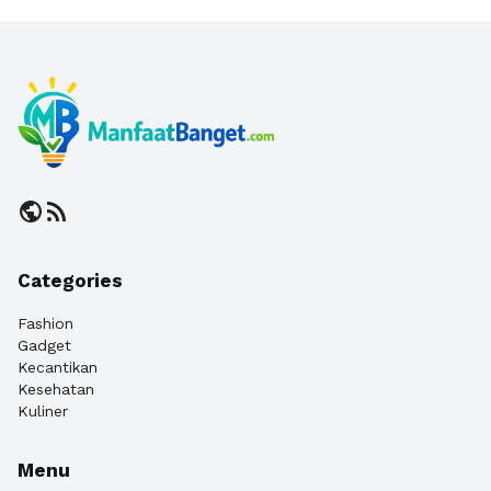
public
rss_feed
Categories
Fashion
Gadget
Kecantikan
Kesehatan
Kuliner
Menu