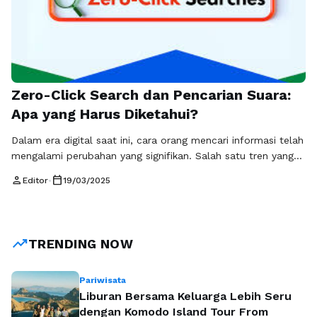
Zero-Click Search dan Pencarian Suara:
Apa yang Harus Diketahui?
Dalam era digital saat ini, cara orang mencari informasi telah
mengalami perubahan yang signifikan. Salah satu tren yang
sedang meningkat adalah **Zero-Click Search**. Istilah ini
person
calendar_today
Editor
•
19/03/2025
dikenal ketika seseorang melakukan pencarian di mesin
telusur, dan hasilnya langsung diberikan tanpa perlu
mengunjungi website lain. Dengan kata lain, pengguna
mendapatkan jawaban langsung di halaman hasil pencarian.
trending_up
TRENDING NOW
Fenomena ini …
Baca Selengkapnya
Pariwisata
Liburan Bersama Keluarga Lebih Seru
dengan Komodo Island Tour From