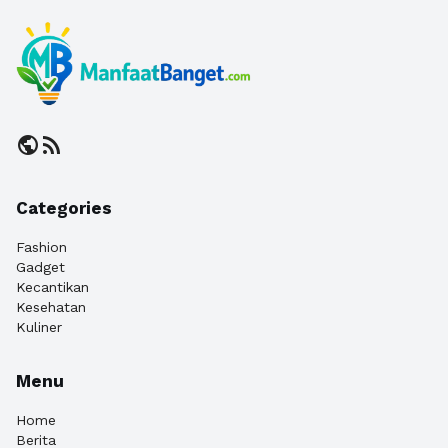
public
rss_feed
Categories
Fashion
Gadget
Kecantikan
Kesehatan
Kuliner
Menu
Home
Berita