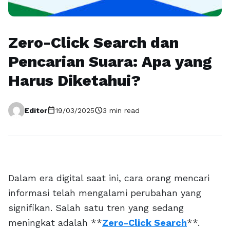
Zero-Click Search dan
Pencarian Suara: Apa yang
Harus Diketahui?
calendar_today
schedule
Editor
19/03/2025
3 min read
Dalam era digital saat ini, cara orang mencari
informasi telah mengalami perubahan yang
signifikan. Salah satu tren yang sedang
meningkat adalah **
Zero-Click Search
**.