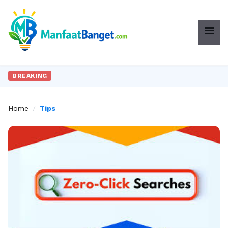
menu
BREAKING
Home
/
Tips