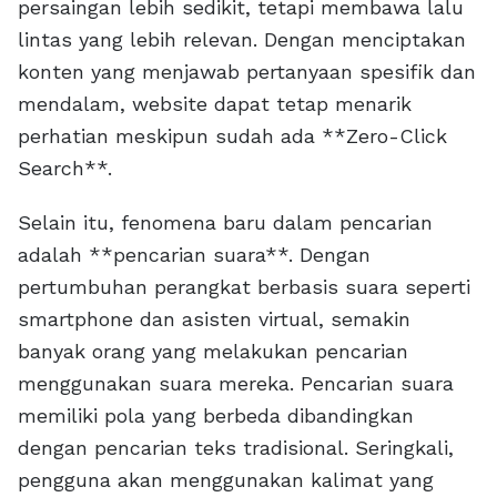
persaingan lebih sedikit, tetapi membawa lalu
lintas yang lebih relevan. Dengan menciptakan
konten yang menjawab pertanyaan spesifik dan
mendalam, website dapat tetap menarik
perhatian meskipun sudah ada **Zero-Click
Search**.
Selain itu, fenomena baru dalam pencarian
adalah **pencarian suara**. Dengan
pertumbuhan perangkat berbasis suara seperti
smartphone dan asisten virtual, semakin
banyak orang yang melakukan pencarian
menggunakan suara mereka. Pencarian suara
memiliki pola yang berbeda dibandingkan
dengan pencarian teks tradisional. Seringkali,
pengguna akan menggunakan kalimat yang