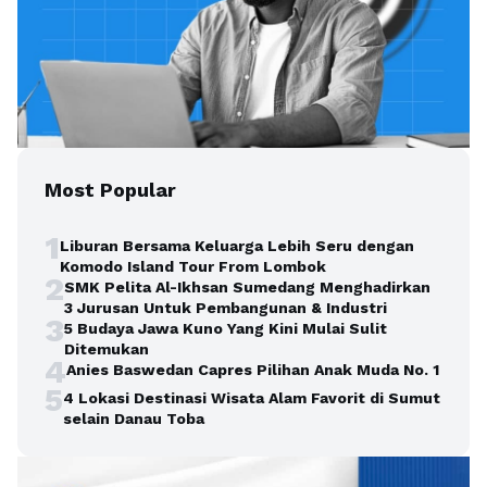
Most Popular
1
Liburan Bersama Keluarga Lebih Seru dengan
Komodo Island Tour From Lombok
2
SMK Pelita Al-Ikhsan Sumedang Menghadirkan
3 Jurusan Untuk Pembangunan & Industri
3
5 Budaya Jawa Kuno Yang Kini Mulai Sulit
Ditemukan
4
Anies Baswedan Capres Pilihan Anak Muda No. 1
5
4 Lokasi Destinasi Wisata Alam Favorit di Sumut
selain Danau Toba