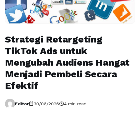
Strategi Retargeting
TikTok Ads untuk
Mengubah Audiens Hangat
Menjadi Pembeli Secara
Efektif
calendar_today
schedule
Editor
30/06/2026
4 min read