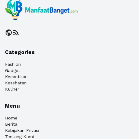
public
rss_feed
Categories
Fashion
Gadget
Kecantikan
Kesehatan
Kuliner
Menu
Home
Berita
Kebijakan Privasi
Tentang Kami