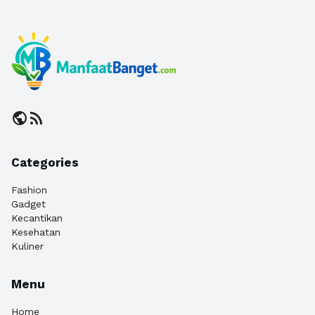
public
rss_feed
Categories
Fashion
Gadget
Kecantikan
Kesehatan
Kuliner
Menu
Home