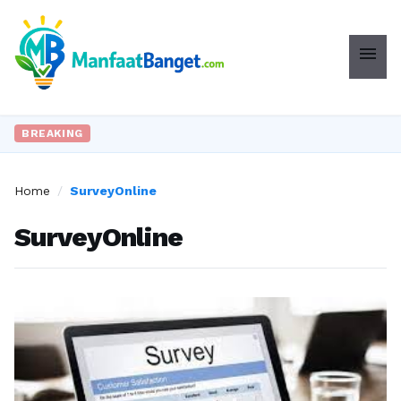
menu
BREAKING
Home
/
SurveyOnline
SurveyOnline