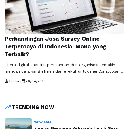
Perbandingan Jasa Survey Online
Terpercaya di Indonesia: Mana yang
Terbaik?
Di era digital saat ini, perusahaan dan organisasi semakin
mencari cara yang efisien dan efektif untuk mengumpulkan
data. Salah satu solusi yang paling populer adalah
person
calendar_today
Editor
•
26/04/2025
menggunakan jasa survey online terpercaya. Jasa survey
online terpercaya memungkinkan pengguna untuk
mendapatkan umpan balik dari responden dengan cepat dan
biaya yang relatif rendah. Namun, dengan banyaknya pilihan
trending_up
TRENDING NOW
yang tersedia, …
Baca Selengkapnya
Pariwisata
Liburan Bersama Keluarga Lebih Seru