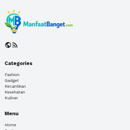
public
rss_feed
Categories
Fashion
Gadget
Kecantikan
Kesehatan
Kuliner
Menu
Home