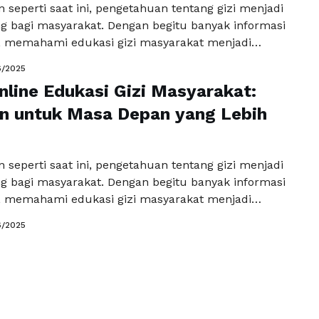
 seperti saat ini, pengetahuan tentang gizi menjadi
ng bagi masyarakat. Dengan begitu banyak informasi
, memahami edukasi gizi masyarakat menjadi
k hidup sehat. Salah satu cara untuk
6/2025
n diri dalam memahami edukasi gizi adalah dengan
nline Edukasi Gizi Masyarakat:
out online edukasi gizi masyarakat. Platform seperti
emberikan kesempatan kepada masyarakat untuk …
n untuk Masa Depan yang Lebih
kapnya
 seperti saat ini, pengetahuan tentang gizi menjadi
ng bagi masyarakat. Dengan begitu banyak informasi
, memahami edukasi gizi masyarakat menjadi
k hidup sehat. Salah satu cara untuk
6/2025
n diri dalam memahami edukasi gizi adalah dengan
out online edukasi gizi masyarakat. Platform seperti
emberikan kesempatan kepada masyarakat untuk …
kapnya