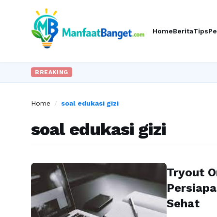
Home
Berita
Tips
Pe
BREAKING
Home
/
soal edukasi gizi
soal edukasi gizi
Tryout O
Persiapa
Sehat