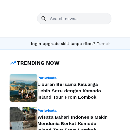
search
Ingin upgrade skill tanpa ribet? Temukan kelas seru da
trending_up
TRENDING NOW
Pariwisata
Liburan Bersama Keluarga
Lebih Seru dengan Komodo
Island Tour From Lombok
Pariwisata
Wisata Bahari Indonesia Makin
Mendunia Berkat Komodo
Island Tour From Lombok