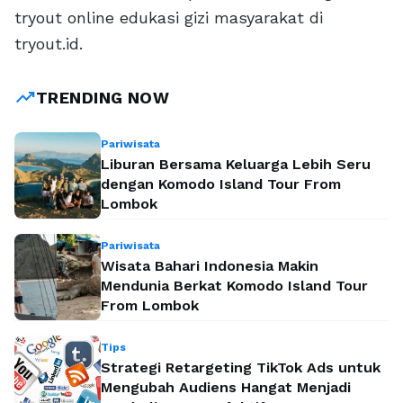
tryout online edukasi gizi masyarakat di
tryout.id.
trending_up
TRENDING NOW
Pariwisata
Liburan Bersama Keluarga Lebih Seru
dengan Komodo Island Tour From
Lombok
Pariwisata
Wisata Bahari Indonesia Makin
Mendunia Berkat Komodo Island Tour
From Lombok
Tips
Strategi Retargeting TikTok Ads untuk
Mengubah Audiens Hangat Menjadi