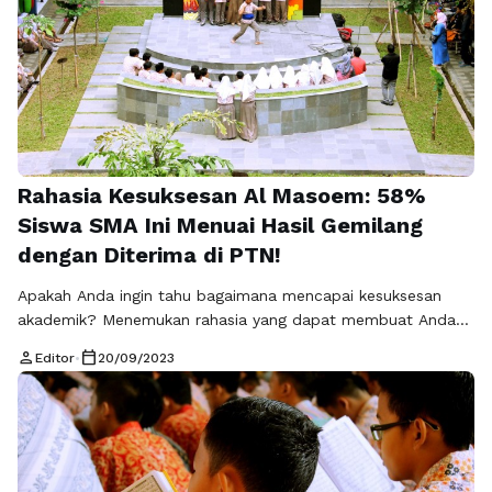
Rahasia Kesuksesan Al Masoem: 58%
Siswa SMA Ini Menuai Hasil Gemilang
dengan Diterima di PTN!
Apakah Anda ingin tahu bagaimana mencapai kesuksesan
akademik? Menemukan rahasia yang dapat membuat Anda
meraih hasil gemilang dalam ujian masuk perguruan tinggi
person
calendar_today
Editor
•
20/09/2023
negeri (PTN)? Saya akan membagikan cerita yang
menakjubkan tentang Al Masoem, sebuah lembaga
pendidikan yang telah mencetak prestasi yang
mengagumkan. Dalam waktu singkat, 58% dari siswa SMA
yang belajar di Al Masoem berhasil …
Baca Selengkapnya