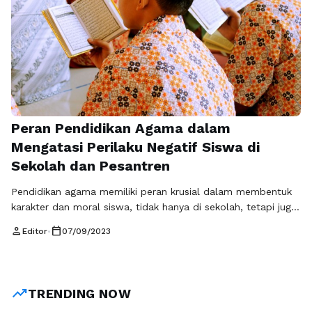
Peran Pendidikan Agama dalam
Mengatasi Perilaku Negatif Siswa di
Sekolah dan Pesantren
Pendidikan agama memiliki peran krusial dalam membentuk
karakter dan moral siswa, tidak hanya di sekolah, tetapi juga
di pesantren. Dalam dunia yang semakin kompleks ini,
person
calendar_today
Editor
•
07/09/2023
tantangan dalam mendidik generasi muda untuk menghadapi
berbagai masalah sosial dan moral menjadi semakin
mendesak. Salah satu alat yang dapat membantu mengatasi
perilaku negatif siswa adalah pendidikan agama. Artikel ini …
trending_up
TRENDING NOW
Baca Selengkapnya