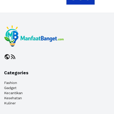
public
rss_feed
Categories
Fashion
Gadget
Kecantikan
Kesehatan
Kuliner