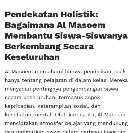
Pendekatan Holistik:
Bagaimana Al Masoem
Membantu Siswa-Siswanya
Berkembang Secara
Keseluruhan
Al Masoem memahami bahwa pendidikan tidak
hanya tentang pelajaran di dalam kelas. Mereka
menyadari pentingnya pengembangan siswa
secara keseluruhan, termasuk aspek
kepribadian, keterampilan sosial, dan
kesehatan mental. Oleh karena itu, Al Masoem
menciptakan atmosfer belajar yang mendukung
dan melibatkan siswa dalam berbagai kegiatan