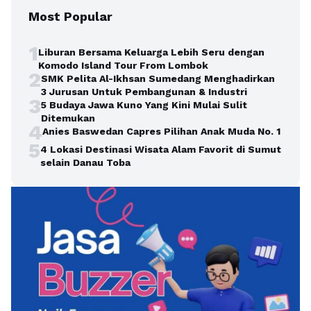
Most Popular
1
Liburan Bersama Keluarga Lebih Seru dengan
Komodo Island Tour From Lombok
2
SMK Pelita Al-Ikhsan Sumedang Menghadirkan
3 Jurusan Untuk Pembangunan & Industri
3
5 Budaya Jawa Kuno Yang Kini Mulai Sulit
Ditemukan
4
Anies Baswedan Capres Pilihan Anak Muda No. 1
5
4 Lokasi Destinasi Wisata Alam Favorit di Sumut
selain Danau Toba