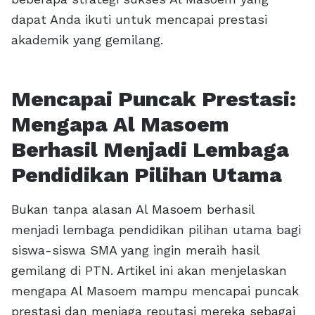
dapat Anda ikuti untuk mencapai prestasi
akademik yang gemilang.
Mencapai Puncak Prestasi:
Mengapa Al Masoem
Berhasil Menjadi Lembaga
Pendidikan Pilihan Utama
Bukan tanpa alasan Al Masoem berhasil
menjadi lembaga pendidikan pilihan utama bagi
siswa-siswa SMA yang ingin meraih hasil
gemilang di PTN. Artikel ini akan menjelaskan
mengapa Al Masoem mampu mencapai puncak
prestasi dan menjaga reputasi mereka sebagai