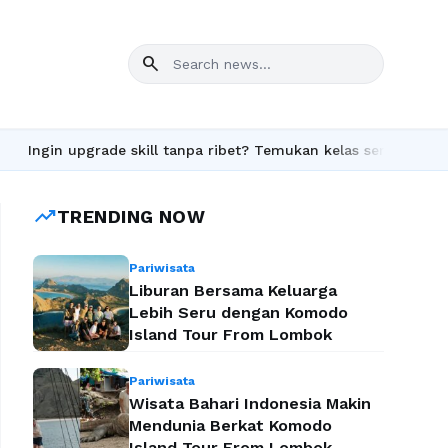
search
gin upgrade skill tanpa ribet? Temukan kelas seru dan materi len
trending_up
TRENDING NOW
Pariwisata
Liburan Bersama Keluarga
Lebih Seru dengan Komodo
Island Tour From Lombok
Pariwisata
Wisata Bahari Indonesia Makin
Mendunia Berkat Komodo
Island Tour From Lombok