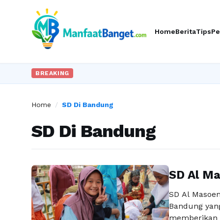
Home
Berita
Tips
Pe
BREAKING
Home
/
SD Di Bandung
SD Di Bandung
SD Al Ma
SD Al Masoem
Bandung yang 
memberikan k