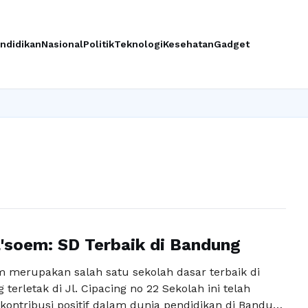
ndidikan
Nasional
Politik
Teknologi
Kesehatan
Gadget
In
'soem: SD Terbaik di Bandung
 merupakan salah satu sekolah dasar terbaik di
terletak di Jl. Cipacing no 22 Sekolah ini telah
ontribusi positif dalam dunia pendidikan di Bandung