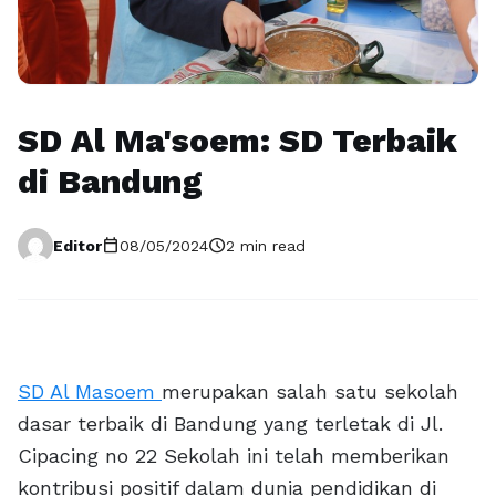
SD Al Ma'soem: SD Terbaik
di Bandung
calendar_today
schedule
Editor
08/05/2024
2 min read
SD Al Masoem
merupakan salah satu sekolah
dasar terbaik di Bandung yang terletak di Jl.
Cipacing no 22 Sekolah ini telah memberikan
kontribusi positif dalam dunia pendidikan di