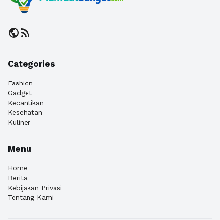
public
rss_feed
Categories
Fashion
Gadget
Kecantikan
Kesehatan
Kuliner
Menu
Home
Berita
Kebijakan Privasi
Tentang Kami