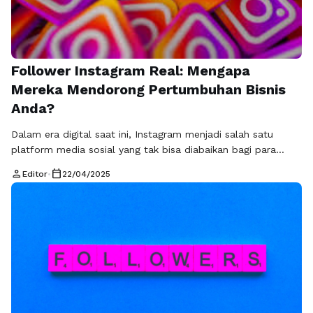
Follower Instagram Real: Mengapa
Mereka Mendorong Pertumbuhan Bisnis
Anda?
Dalam era digital saat ini, Instagram menjadi salah satu
platform media sosial yang tak bisa diabaikan bagi para
pebisnis. Dengan lebih dari satu miliar pengguna aktif setiap
person
calendar_today
Editor
•
22/04/2025
bulannya, Instagram memberikan peluang besar untuk
mencapai pelanggan baru dan membangun merek yang kuat.
Namun, dalam perjalanan membangun kehadiran di
Instagram, penting untuk memiliki follower Instagram aktif
dan …
Baca Selengkapnya