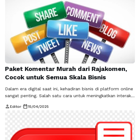
interaksi di setiap pos yang Anda buat. …
Baca Selengkapnya
Paket Komentar Murah dari Rajakomen,
Cocok untuk Semua Skala Bisnis
Dalam era digital saat ini, kehadiran bisnis di platform online
sangat penting. Salah satu cara untuk meningkatkan interaksi
dan perhatian terhadap produk atau layanan yang
person
calendar_today
Editor
•
15/04/2025
ditawarkan adalah melalui komentar dari pengguna.
Rajakomen, sebagai penyedia jasa komentar murah,
menawarkan yang disebut paket komentar, yang cocok untuk
semua skala bisnis, dari bisnis kecil hingga perusahaan besar.
Melalui …
Baca Selengkapnya