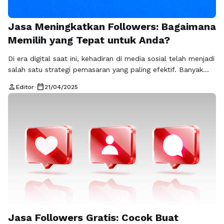
Jasa Meningkatkan Followers: Bagaimana
Memilih yang Tepat untuk Anda?
Di era digital saat ini, kehadiran di media sosial telah menjadi
salah satu strategi pemasaran yang paling efektif. Banyak
bisnis dan individu yang berlomba-lomba untuk
person
calendar_today
Editor
•
21/04/2025
meningkatkan followers mereka agar dapat menjangkau lebih
banyak audiens. Jasa meningkatkan followers menjadi solusi
populer bagi mereka yang ingin mempercepat proses ini.
Namun, memilih jasa followers yang tepat memerlukan
pertimbangan …
Baca Selengkapnya
Jasa Followers Gratis: Cocok Buat