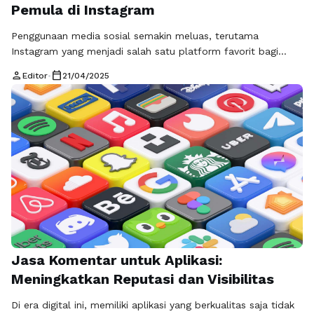
Pemula di Instagram
Penggunaan media sosial semakin meluas, terutama
Instagram yang menjadi salah satu platform favorit bagi
banyak orang. Baik untuk keperluan pribadi maupun bisnis,
person
calendar_today
Editor
•
21/04/2025
eksistensi di Instagram sangat penting. Namun, bagi pemula,
meningkatkan jumlah pengikut (followers) bisa menjadi
tantangan tersendiri. Di sinilah jasa followers gratis menjadi
solusi yang menarik untuk meningkatkan popularitas akun
tanpa membebani anggaran. Jasa …
Baca Selengkapnya
Jasa Komentar untuk Aplikasi:
Meningkatkan Reputasi dan Visibilitas
Di era digital ini, memiliki aplikasi yang berkualitas saja tidak