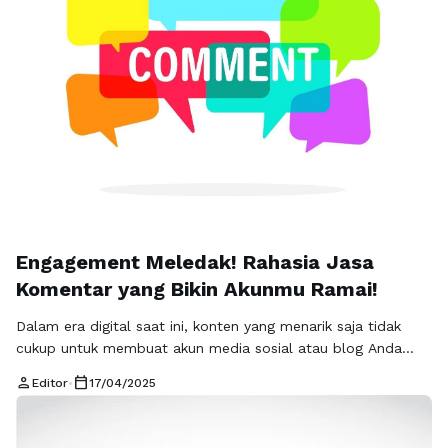
Engagement Meledak! Rahasia Jasa
Komentar yang Bikin Akunmu Ramai!
Dalam era digital saat ini, konten yang menarik saja tidak
cukup untuk membuat akun media sosial atau blog Anda
lebih berkembang. Salah satu cara yang terbukti efektif
person
calendar_today
Editor
•
17/04/2025
untuk meningkatkan engagement adalah menggunakan jasa
komentar. Layanan ini dapat menjadi senjata rahasia Anda
untuk menarik perhatian pengguna lain dan meningkatkan