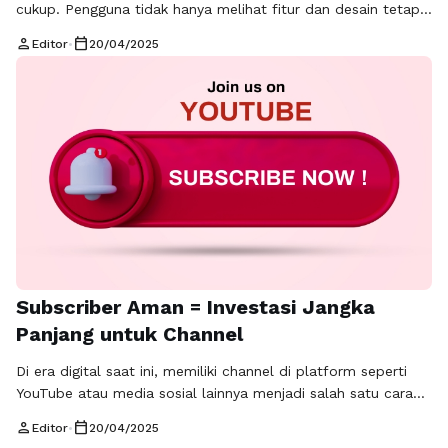
cukup. Pengguna tidak hanya melihat fitur dan desain tetapi
juga umpan balik dari pengguna lain. Inilah mengapa jasa
person
calendar_today
Editor
•
20/04/2025
komentar untuk aplikasi menjadi semakin penting. Jasa
komentar aplikasi dapat membantu mengoptimalkan
reputasi aplikasi Anda di mata calon pengguna. Pembaca
akan menganggap aplikasi dengan banyak komentar positif …
Baca Selengkapnya
Subscriber Aman = Investasi Jangka
Panjang untuk Channel
Di era digital saat ini, memiliki channel di platform seperti
YouTube atau media sosial lainnya menjadi salah satu cara
efektif untuk menjangkau audiens yang lebih luas. Salah satu
person
calendar_today
Editor
•
20/04/2025
indikator penting keberhasilan suatu channel adalah jumlah