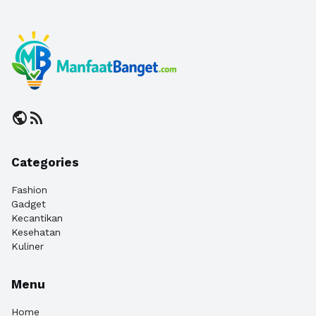
public
rss_feed
Categories
Fashion
Gadget
Kecantikan
Kesehatan
Kuliner
Menu
Home