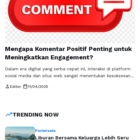
Mengapa Komentar Positif Penting untuk
Meningkatkan Engagement?
Dalam era digital yang serba cepat ini, interaksi di platform
sosial media dan situs web sangat menentukan kesuksesan
suatu brand atau individu. Salah satu aspek yang memainkan
person
calendar_today
Editor
•
11/04/2025
peran penting dalam menciptakan interaksi yang berarti
adalah komentar positif. Komentar positif tidak hanya
meningkatkan suasana di platform, tetapi juga menjadi
pendorong utama untuk peningkatan engagement. Artikel ini
trending_up
TRENDING NOW
…
Baca Selengkapnya
Pariwisata
Liburan Bersama Keluarga Lebih Seru