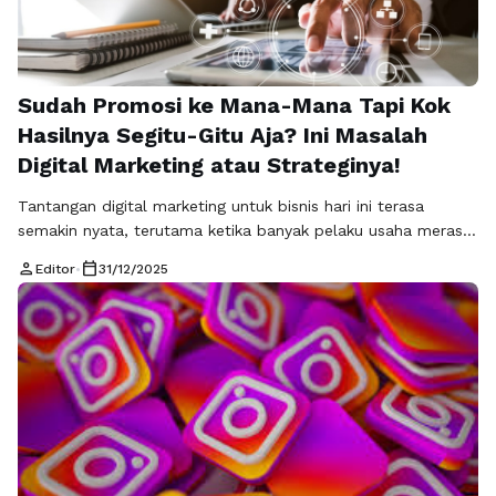
Sudah Promosi ke Mana-Mana Tapi Kok
Hasilnya Segitu-Gitu Aja? Ini Masalah
Digital Marketing atau Strateginya!
Tantangan digital marketing untuk bisnis hari ini terasa
semakin nyata, terutama ketika banyak pelaku usaha merasa
sudah aktif di berbagai platform tetapi hasilnya belum juga
person
calendar_today
Editor
•
31/12/2025
sebanding dengan usaha yang dikeluarkan. Iklan berjalan,
konten rutin diunggah, media sosial terlihat ramai, namun
konversi tetap minim dan pertumbuhan terasa lambat.
Kondisi ini sering memicu pertanyaan besar, apakah digital …
Baca Selengkapnya