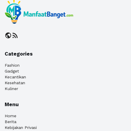
public
rss_feed
Categories
Fashion
Gadget
Kecantikan
Kesehatan
Kuliner
Menu
Home
Berita
Kebijakan Privasi