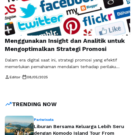
Menggunakan Insight dan Analitik untuk
Mengoptimalkan Strategi Promosi
Dalam era digital saat ini, strategi promosi yang efektif
memerlukan pemahaman mendalam terhadap perilaku
audiens serta interaksi mereka dengan konten yang
person
calendar_today
Editor
•
08/05/2025
dihasilkan. Menggunakan insight dan analitik bisa menjadi
cara yang sangat efektif untuk mengoptimalkan strategi
promosi, terutama di media sosial. Berikut ini adalah
beberapa tips sukses promosi media sosial yang bisa Anda
trending_up
TRENDING NOW
terapkan untuk meningkatkan …
Baca Selengkapnya
Pariwisata
Liburan Bersama Keluarga Lebih Seru
dengan Komodo Island Tour From