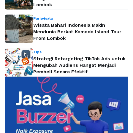
Lombok
Pariwisata
Wisata Bahari Indonesia Makin
Mendunia Berkat Komodo Island Tour
From Lombok
Tips
Strategi Retargeting TikTok Ads untuk
Mengubah Audiens Hangat Menjadi
Pembeli Secara Efektif