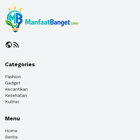
public
rss_feed
Categories
Fashion
Gadget
Kecantikan
Kesehatan
Kuliner
Menu
Home
Berita