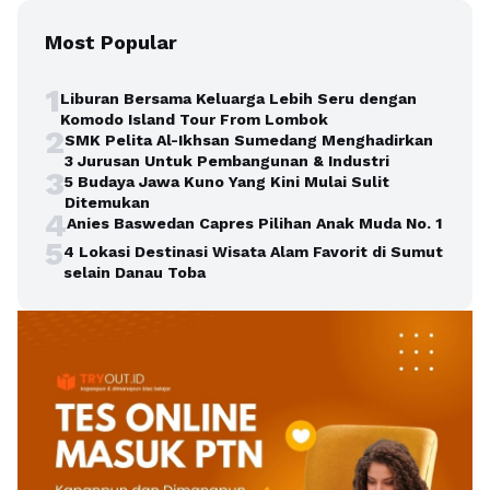
Most Popular
1
Liburan Bersama Keluarga Lebih Seru dengan
Komodo Island Tour From Lombok
2
SMK Pelita Al-Ikhsan Sumedang Menghadirkan
3 Jurusan Untuk Pembangunan & Industri
3
5 Budaya Jawa Kuno Yang Kini Mulai Sulit
Ditemukan
4
Anies Baswedan Capres Pilihan Anak Muda No. 1
5
4 Lokasi Destinasi Wisata Alam Favorit di Sumut
selain Danau Toba