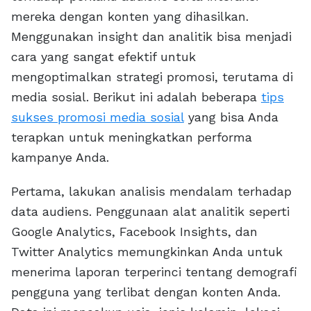
mereka dengan konten yang dihasilkan.
Menggunakan insight dan analitik bisa menjadi
cara yang sangat efektif untuk
mengoptimalkan strategi promosi, terutama di
media sosial. Berikut ini adalah beberapa
tips
sukses promosi media sosial
yang bisa Anda
terapkan untuk meningkatkan performa
kampanye Anda.
Pertama, lakukan analisis mendalam terhadap
data audiens. Penggunaan alat analitik seperti
Google Analytics, Facebook Insights, dan
Twitter Analytics memungkinkan Anda untuk
menerima laporan terperinci tentang demografi
pengguna yang terlibat dengan konten Anda.