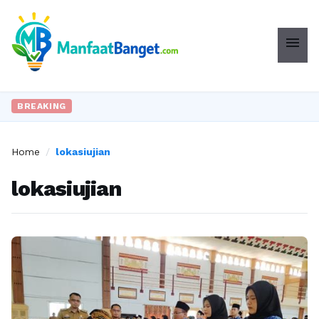
menu
BREAKING
Home
/
lokasiujian
lokasiujian