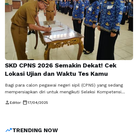
SKD CPNS 2026 Semakin Dekat! Cek
Lokasi Ujian dan Waktu Tes Kamu
Bagi para calon pegawai negeri sipil (CPNS) yang sedang
mempersiapkan diri untuk mengikuti Seleksi Kompetensi
Dasar (SKD) pada tahun 2026, saatnya untuk mulai fokus
person
calendar_today
Editor
•
17/04/2025
dan memantapkan persiapan ujian. SKD merupakan tahapan
penting dalam proses seleksi CPNS yang menentukan siapa
saja yang berhak melanjutkan ke tahap berikutnya. Oleh
karena itu, sangat penting untuk mengetahui lokasi ujian …
trending_up
TRENDING NOW
Baca Selengkapnya