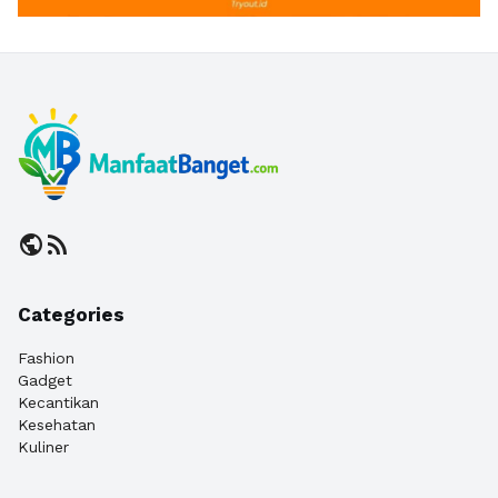
public
rss_feed
Categories
Fashion
Gadget
Kecantikan
Kesehatan
Kuliner