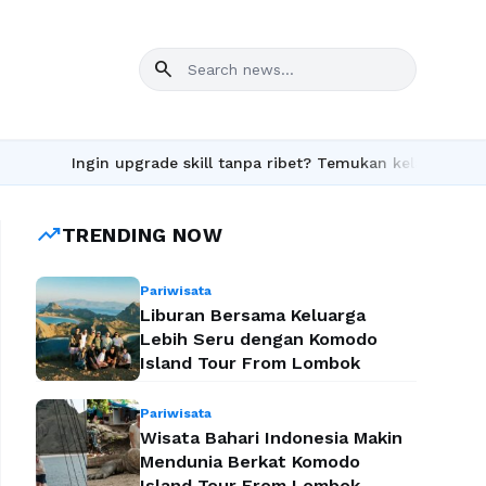
search
n upgrade skill tanpa ribet? Temukan kelas seru dan materi leng
trending_up
TRENDING NOW
Pariwisata
Liburan Bersama Keluarga
Lebih Seru dengan Komodo
Island Tour From Lombok
Pariwisata
Wisata Bahari Indonesia Makin
Mendunia Berkat Komodo
Island Tour From Lombok