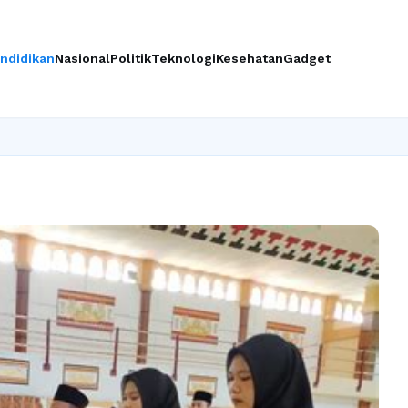
ndidikan
Nasional
Politik
Teknologi
Kesehatan
Gadget
Ingi