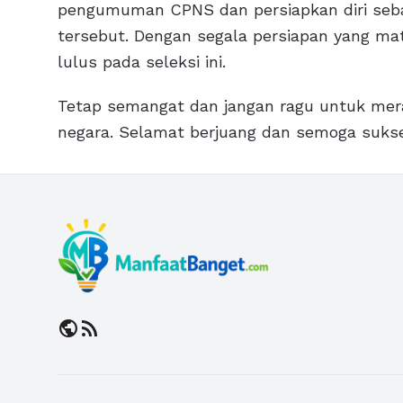
pengumuman CPNS dan persiapkan diri seb
tersebut. Dengan segala persiapan yang mat
lulus pada seleksi ini.
Tetap semangat dan jangan ragu untuk merai
negara. Selamat berjuang dan semoga suk
public
rss_feed