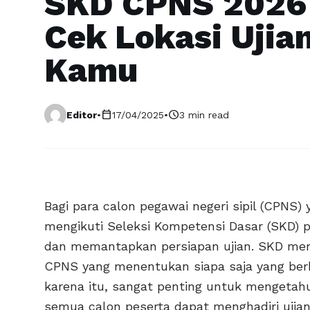
SKD CPNS 2026 
Cek Lokasi Ujia
Kamu
calendar_today
schedule
Editor
•
17/04/2025
•
3 min read
Bagi para calon pegawai negeri sipil (CPNS
mengikuti Seleksi Kompetensi Dasar (SKD) 
dan memantapkan persiapan ujian. SKD mer
CPNS yang menentukan siapa saja yang berh
karena itu, sangat penting untuk mengetah
semua calon peserta dapat menghadiri ujian