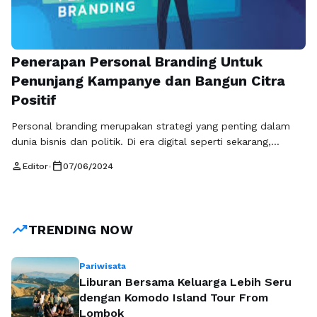
Penerapan Personal Branding Untuk
Penunjang Kampanye dan Bangun Citra
Positif
Personal branding merupakan strategi yang penting dalam
dunia bisnis dan politik. Di era digital seperti sekarang,
personal branding juga menjadi kunci untuk membangun citra
person
calendar_today
Editor
•
07/06/2024
positif yang kuat dalam kampanye politik. Penerapan
personal branding yang tepat dapat membantu calon
politikus untuk memposisikan diri mereka sebagai pemimpin
yang diandalkan dan menginspirasi masyarakat. Personal
trending_up
TRENDING NOW
branding dalam konteks kampanye …
Baca Selengkapnya
Pariwisata
Liburan Bersama Keluarga Lebih Seru
dengan Komodo Island Tour From
Lombok