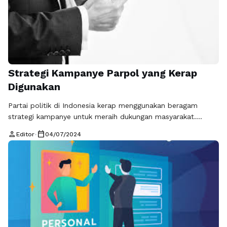
Strategi Kampanye Parpol yang Kerap
Digunakan
Partai politik di Indonesia kerap menggunakan beragam
strategi kampanye untuk meraih dukungan masyarakat.
Dalam upaya memenangkan pemilu, setiap partai
person
calendar_today
Editor
•
04/07/2024
mengandalkan strategi kampanye yang efektif. Berikut adalah
beberapa strategi kampanye parpol yang kerap digunakan.
#### 1. Kampanye Konvensional Strategi kampanye
konvensional masih menjadi pilihan utama bagi sebagian
besar partai politik. Kampanye konvensional meliputi
pemasangan spanduk, baliho, …
Baca Selengkapnya