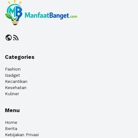
public
rss_feed
Categories
Fashion
Gadget
Kecantikan
Kesehatan
Kuliner
Menu
Home
Berita
Kebijakan Privasi