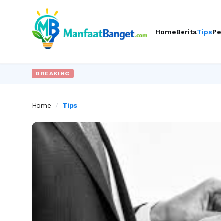
Home
Berita
Tips
Pe
BREAKING
Home
/
Tips