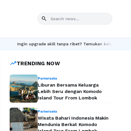
search
Ingin upgrade skill tanpa ribet? Temukan kelas seru dan materi 
trending_up
TRENDING NOW
Pariwisata
Liburan Bersama Keluarga
Lebih Seru dengan Komodo
Island Tour From Lombok
Pariwisata
Wisata Bahari Indonesia Makin
Mendunia Berkat Komodo
Island Tour From Lombok