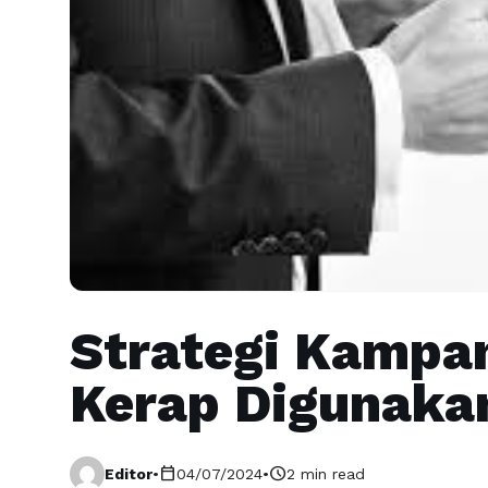
Strategi Kampa
Kerap Digunaka
calendar_today
schedule
Editor
•
04/07/2024
•
2 min read