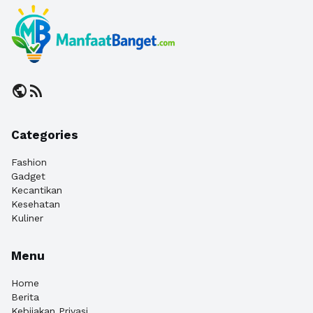
public
rss_feed
Categories
Fashion
Gadget
Kecantikan
Kesehatan
Kuliner
Menu
Home
Berita
Kebijakan Privasi