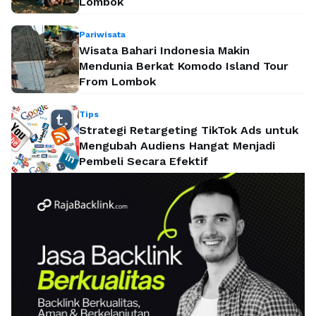
Lombok
Pariwisata
Wisata Bahari Indonesia Makin
Mendunia Berkat Komodo Island Tour
From Lombok
Tips
Strategi Retargeting TikTok Ads untuk
Mengubah Audiens Hangat Menjadi
Pembeli Secara Efektif