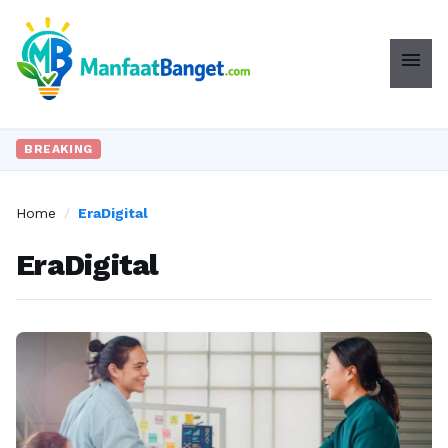
menu
BREAKING
Home
/
EraDigital
EraDigital