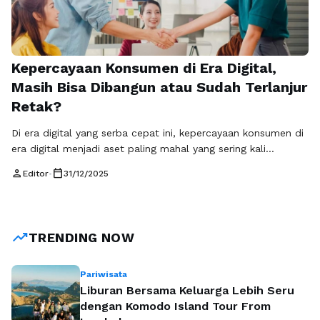
Kepercayaan Konsumen di Era Digital,
Masih Bisa Dibangun atau Sudah Terlanjur
Retak?
Di era digital yang serba cepat ini, kepercayaan konsumen di
era digital menjadi aset paling mahal yang sering kali
diremehkan oleh banyak pelaku bisnis. Konsumen hari ini
person
calendar_today
Editor
•
31/12/2025
tidak lagi mudah percaya hanya karena iklan terlihat
meyakinkan atau klaim terdengar manis. Mereka terbiasa
membandingkan, membaca ulasan, mencari validasi, dan
menilai reputasi brand sebelum akhirnya memutuskan untuk
trending_up
TRENDING NOW
…
Baca Selengkapnya
Pariwisata
Liburan Bersama Keluarga Lebih Seru
dengan Komodo Island Tour From