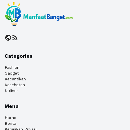
public
rss_feed
Categories
Fashion
Gadget
Kecantikan
Kesehatan
Kuliner
Menu
Home
Berita
Kebijakan Privasi