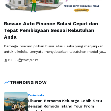
Bussan Auto Finance Solusi Cepat dan
Tepat Pembiayaan Sesuai Kebutuhan
Anda
Berbagai macam pilihan bisnis atau usaha yang menjanjikan
untuk dikelola, ternyata menyebabkan kebutuhan modal yang
semakin tinggi. Namun tidak jarang keinginan untuk mulai
person
calendar_today
Editor
•
20/11/2022
berbisnis atau membuka usaha yang menjanjikan tersebut
tidak dibarengi dengan modal usaha yang cukup. Jika bisnis
atau usaha yang akan anda jalankan tersebut bisa
menghasilkan pendapatan yang besar, tentunya tidak ada
trending_up
TRENDING NOW
salahnya …
Baca Selengkapnya
Pariwisata
Liburan Bersama Keluarga Lebih Seru
dengan Komodo Island Tour From