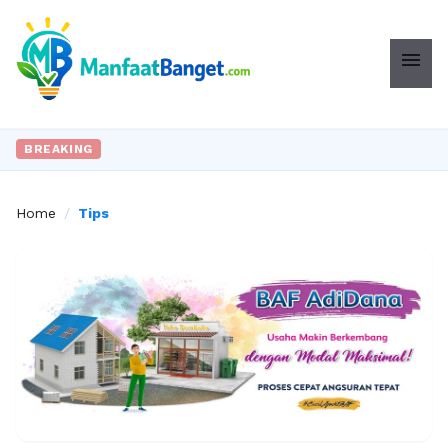
menu
I
BREAKING
Home
/
Tips