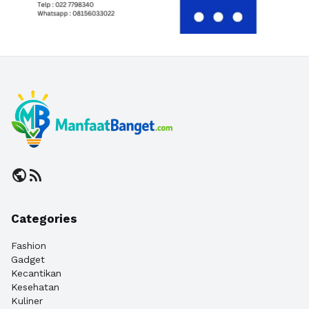
public
rss_feed
Categories
Fashion
Gadget
Kecantikan
Kesehatan
Kuliner