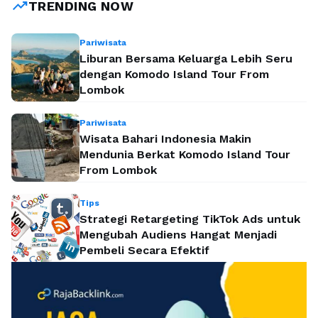
trending_up
TRENDING NOW
Pariwisata
Liburan Bersama Keluarga Lebih Seru
dengan Komodo Island Tour From
Lombok
Pariwisata
Wisata Bahari Indonesia Makin
Mendunia Berkat Komodo Island Tour
From Lombok
Tips
Strategi Retargeting TikTok Ads untuk
Mengubah Audiens Hangat Menjadi
Pembeli Secara Efektif