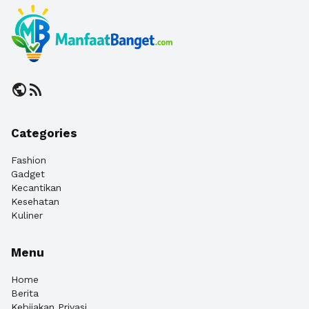
public
rss_feed
Categories
Fashion
Gadget
Kecantikan
Kesehatan
Kuliner
Menu
Home
Berita
Kebijakan Privasi