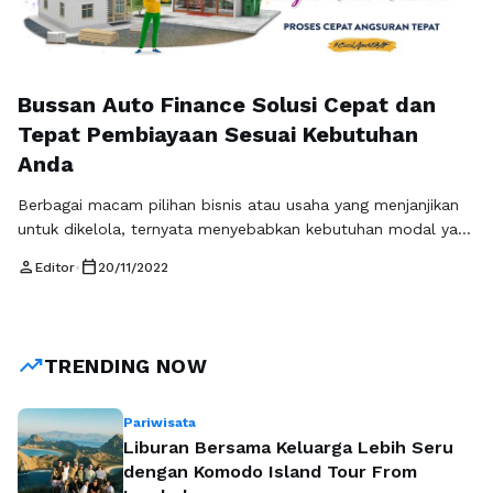
Bussan Auto Finance Solusi Cepat dan
Tepat Pembiayaan Sesuai Kebutuhan
Anda
Berbagai macam pilihan bisnis atau usaha yang menjanjikan
untuk dikelola, ternyata menyebabkan kebutuhan modal yang
semakin tinggi. Namun tidak jarang keinginan untuk mulai
person
calendar_today
Editor
•
20/11/2022
berbisnis atau membuka usaha yang menjanjikan tersebut
tidak dibarengi dengan modal usaha yang cukup. Jika bisnis
atau usaha yang akan anda jalankan tersebut bisa
menghasilkan pendapatan yang besar, tentunya tidak ada
trending_up
TRENDING NOW
salahnya …
Baca Selengkapnya
Pariwisata
Liburan Bersama Keluarga Lebih Seru
dengan Komodo Island Tour From