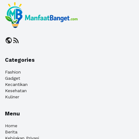
public
rss_feed
Categories
Fashion
Gadget
Kecantikan
Kesehatan
Kuliner
Menu
Home
Berita
Kebijakan Privasi