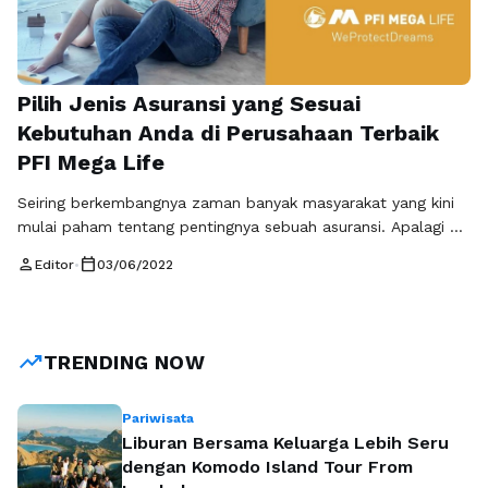
Pilih Jenis Asuransi yang Sesuai
Kebutuhan Anda di Perusahaan Terbaik
PFI Mega Life
Seiring berkembangnya zaman banyak masyarakat yang kini
mulai paham tentang pentingnya sebuah asuransi. Apalagi di
saat muncul pandemi covid-19 seperti saat ini, banyak
person
calendar_today
Editor
•
03/06/2022
masyarakat yang mulai sadar betapa pentingnya memiliki
polis asuransi. Terutama ketika mereka atau salah satu
keluarganya harus dilakukan perawatan di rumah sakit karena
terpapar covid-19. Salah satu yang mereka rasakan adalah
trending_up
TRENDING NOW
mahalnya …
Baca Selengkapnya
Pariwisata
Liburan Bersama Keluarga Lebih Seru
dengan Komodo Island Tour From