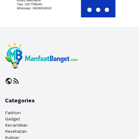
public
rss_feed
Categories
Fashion
Gadget
Kecantikan
Kesehatan
Kuliner