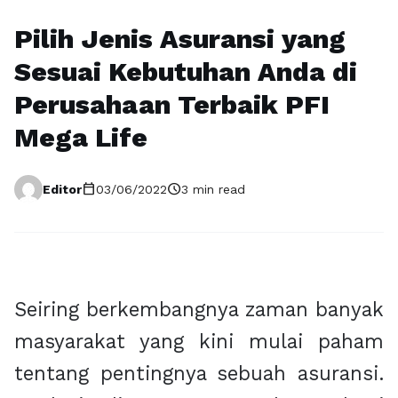
Pilih Jenis Asuransi yang
Sesuai Kebutuhan Anda di
Perusahaan Terbaik PFI
Mega Life
calendar_today
schedule
Editor
03/06/2022
3 min read
Seiring berkembangnya zaman banyak
masyarakat yang kini mulai paham
tentang pentingnya sebuah asuransi.