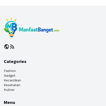
public
rss_feed
Categories
Fashion
Gadget
Kecantikan
Kesehatan
Kuliner
Menu