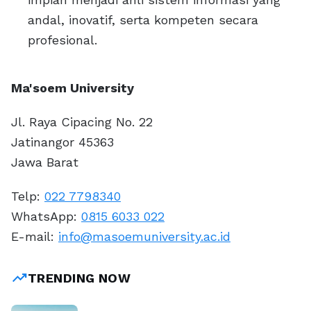
andal, inovatif, serta kompeten secara
profesional.
Ma'soem University
Jl. Raya Cipacing No. 22
Jatinangor 45363
Jawa Barat
Telp:
022 7798340
WhatsApp:
0815 6033 022
E-mail:
info@masoemuniversity.ac.id
trending_up
TRENDING NOW