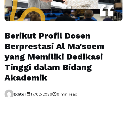
Berikut Profil Dosen
Berprestasi Al Ma'soem
yang Memiliki Dedikasi
Tinggi dalam Bidang
Akademik
calendar_today
schedule
Editor
17/02/2026
6 min read