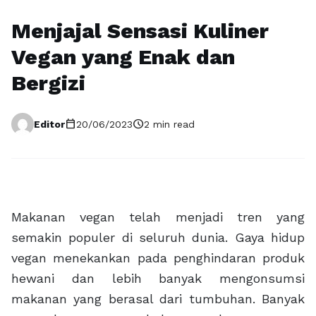
Menjajal Sensasi Kuliner
Vegan yang Enak dan
Bergizi
calendar_today
schedule
Editor
20/06/2023
2 min read
Makanan vegan telah menjadi tren yang
semakin populer di seluruh dunia. Gaya hidup
vegan menekankan pada penghindaran produk
hewani dan lebih banyak mengonsumsi
makanan yang berasal dari tumbuhan. Banyak