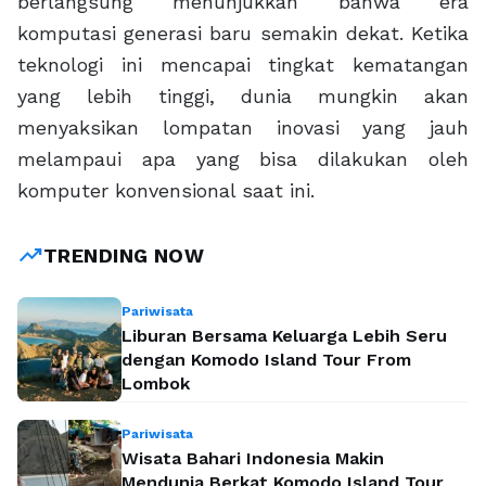
berlangsung menunjukkan bahwa era
komputasi generasi baru semakin dekat. Ketika
teknologi ini mencapai tingkat kematangan
yang lebih tinggi, dunia mungkin akan
menyaksikan lompatan inovasi yang jauh
melampaui apa yang bisa dilakukan oleh
komputer konvensional saat ini.
trending_up
TRENDING NOW
Pariwisata
Liburan Bersama Keluarga Lebih Seru
dengan Komodo Island Tour From
Lombok
Pariwisata
Wisata Bahari Indonesia Makin
Mendunia Berkat Komodo Island Tour