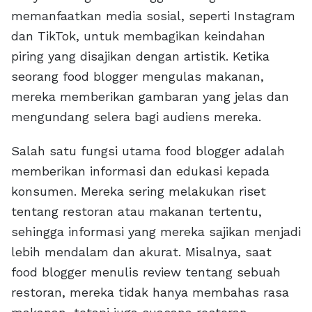
memanfaatkan media sosial, seperti Instagram
dan TikTok, untuk membagikan keindahan
piring yang disajikan dengan artistik. Ketika
seorang food blogger mengulas makanan,
mereka memberikan gambaran yang jelas dan
mengundang selera bagi audiens mereka.
Salah satu fungsi utama food blogger adalah
memberikan informasi dan edukasi kepada
konsumen. Mereka sering melakukan riset
tentang restoran atau makanan tertentu,
sehingga informasi yang mereka sajikan menjadi
lebih mendalam dan akurat. Misalnya, saat
food blogger menulis review tentang sebuah
restoran, mereka tidak hanya membahas rasa