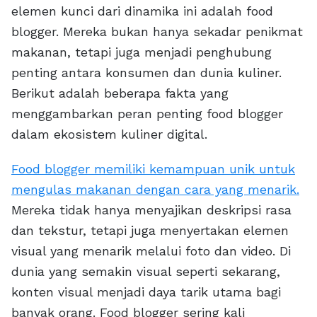
elemen kunci dari dinamika ini adalah food
blogger. Mereka bukan hanya sekadar penikmat
makanan, tetapi juga menjadi penghubung
penting antara konsumen dan dunia kuliner.
Berikut adalah beberapa fakta yang
menggambarkan peran penting food blogger
dalam ekosistem kuliner digital.
Food blogger memiliki kemampuan unik untuk
mengulas makanan dengan cara yang menarik.
Mereka tidak hanya menyajikan deskripsi rasa
dan tekstur, tetapi juga menyertakan elemen
visual yang menarik melalui foto dan video. Di
dunia yang semakin visual seperti sekarang,
konten visual menjadi daya tarik utama bagi
banyak orang. Food blogger sering kali