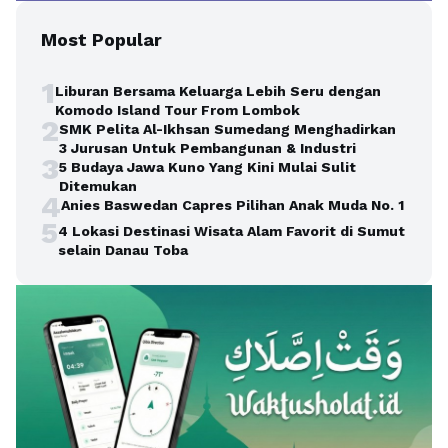
Most Popular
1
Liburan Bersama Keluarga Lebih Seru dengan
Komodo Island Tour From Lombok
2
SMK Pelita Al-Ikhsan Sumedang Menghadirkan
3 Jurusan Untuk Pembangunan & Industri
3
5 Budaya Jawa Kuno Yang Kini Mulai Sulit
Ditemukan
4
Anies Baswedan Capres Pilihan Anak Muda No. 1
5
4 Lokasi Destinasi Wisata Alam Favorit di Sumut
selain Danau Toba