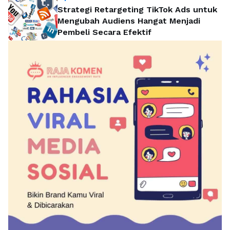
Strategi Retargeting TikTok Ads untuk
Mengubah Audiens Hangat Menjadi
Pembeli Secara Efektif