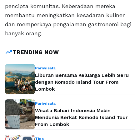
pencipta komunitas. Keberadaan mereka
membantu meningkatkan kesadaran kuliner
dan memperkaya pengalaman gastronomi bagi
banyak orang.
trending_up
TRENDING NOW
Pariwisata
Liburan Bersama Keluarga Lebih Seru
dengan Komodo Island Tour From
Lombok
Pariwisata
Wisata Bahari Indonesia Makin
Mendunia Berkat Komodo Island Tour
From Lombok
Tips