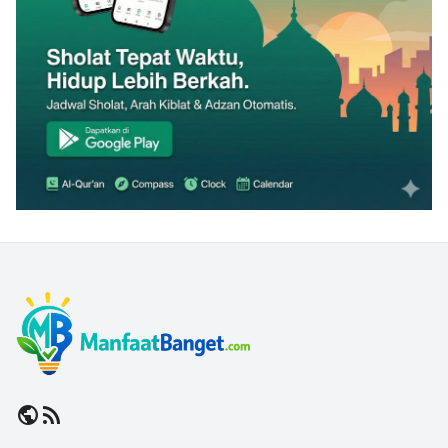
public
rss_feed