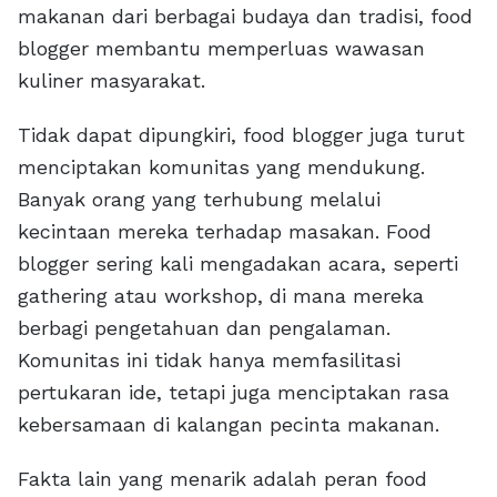
makanan dari berbagai budaya dan tradisi, food
blogger membantu memperluas wawasan
kuliner masyarakat.
Tidak dapat dipungkiri, food blogger juga turut
menciptakan komunitas yang mendukung.
Banyak orang yang terhubung melalui
kecintaan mereka terhadap masakan. Food
blogger sering kali mengadakan acara, seperti
gathering atau workshop, di mana mereka
berbagi pengetahuan dan pengalaman.
Komunitas ini tidak hanya memfasilitasi
pertukaran ide, tetapi juga menciptakan rasa
kebersamaan di kalangan pecinta makanan.
Fakta lain yang menarik adalah peran food