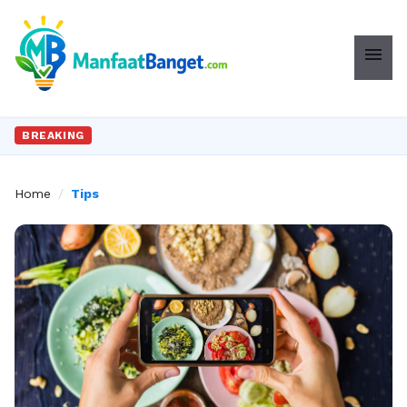
menu
BREAKING
Home
/
Tips