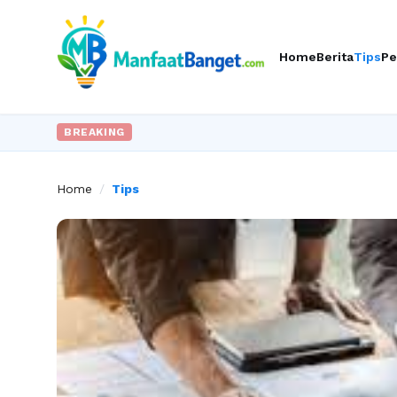
Home
Berita
Tips
Pe
BREAKING
Home
/
Tips