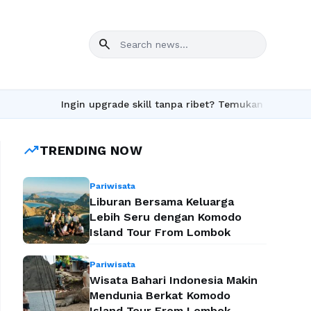
search
Ingin upgrade skill tanpa ribet? Temukan kelas seru dan materi 
trending_up
TRENDING NOW
Pariwisata
Liburan Bersama Keluarga
Lebih Seru dengan Komodo
Island Tour From Lombok
Pariwisata
Wisata Bahari Indonesia Makin
Mendunia Berkat Komodo
Island Tour From Lombok