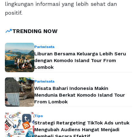
lingkungan informasi yang lebih sehat dan
positif.
trending_up
TRENDING NOW
Pariwisata
Liburan Bersama Keluarga Lebih Seru
dengan Komodo Island Tour From
Lombok
Pariwisata
Wisata Bahari Indonesia Makin
Mendunia Berkat Komodo Island Tour
From Lombok
Tips
Strategi Retargeting TikTok Ads untuk
Mengubah Audiens Hangat Menjadi
Pembeli Secara Efektif