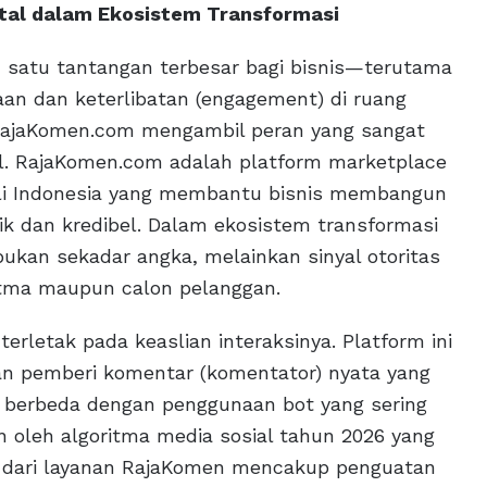
gital dalam Ekosistem Transformasi
ah satu tantangan terbesar bagi bisnis—terutama
 dan keterlibatan (engagement) di ruang
m RajaKomen.com mengambil peran yang sangat
tal. RajaKomen.com adalah platform marketplace
asli Indonesia yang membantu bisnis membangun
anik dan kredibel. Dalam ekosistem transformasi
l bukan sekadar angka, melainkan sinyal otoritas
itma maupun calon pelanggan.
letak pada keaslian interaksinya. Platform ini
an pemberi komentar (komentator) nyata yang
gat berbeda dengan penggunaan bot yang sering
an oleh algoritma media sosial tahun 2026 yang
l dari layanan RajaKomen mencakup penguatan