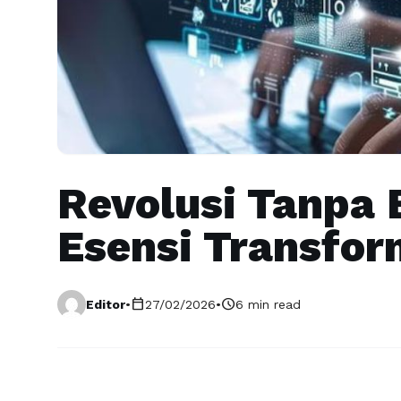
Revolusi Tanpa
Esensi Transfor
calendar_today
schedule
Editor
•
27/02/2026
•
6 min read