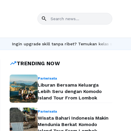
search
ade skill tanpa ribet? Temukan kelas seru dan materi lengkap han
trending_up
TRENDING NOW
Pariwisata
Liburan Bersama Keluarga
Lebih Seru dengan Komodo
Island Tour From Lombok
Pariwisata
Wisata Bahari Indonesia Makin
Mendunia Berkat Komodo
Island Tour From Lombok