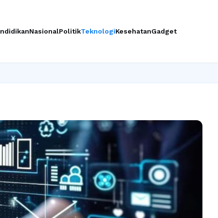
ndidikan
Nasional
Politik
Teknologi
Kesehatan
Gadget
Ingin upgr