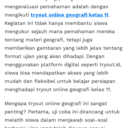
mengevaluasi pemahaman adalah dengan
mengikuti
tryout online geografi kelas 11
.
Kegiatan ini tidak hanya membantu siswa
mengukur sejauh mana pemahaman mereka
tentang materi geografi, tetapi juga
memberikan gambaran yang lebih jelas tentang
format ujian yang akan dihadapi. Dengan
menggunakan platform digital seperti tryout.id,
siswa bisa mendapatkan akses yang lebih
mudah dan fleksibel untuk belajar persiapan
menghadapi tryout online geografi kelas 11.
Mengapa tryout online geografi ini sangat
penting? Pertama, uji coba ini dirancang untuk
melatih siswa dalam menjawab soal-soal