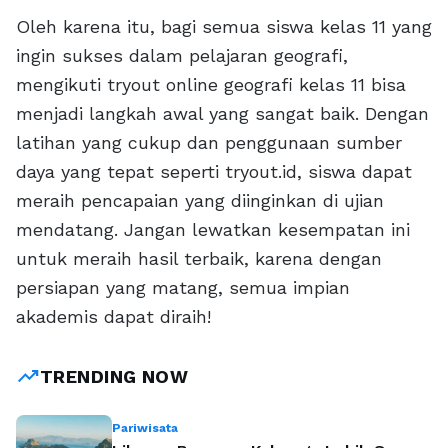
Oleh karena itu, bagi semua siswa kelas 11 yang
ingin sukses dalam pelajaran geografi,
mengikuti tryout online geografi kelas 11 bisa
menjadi langkah awal yang sangat baik. Dengan
latihan yang cukup dan penggunaan sumber
daya yang tepat seperti tryout.id, siswa dapat
meraih pencapaian yang diinginkan di ujian
mendatang. Jangan lewatkan kesempatan ini
untuk meraih hasil terbaik, karena dengan
persiapan yang matang, semua impian
akademis dapat diraih!
trending_up
TRENDING NOW
Pariwisata