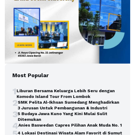
Most Popular
1
Liburan Bersama Keluarga Lebih Seru dengan
Komodo Island Tour From Lombok
2
SMK Pelita Al-Ikhsan Sumedang Menghadirkan
3 Jurusan Untuk Pembangunan & Industri
3
5 Budaya Jawa Kuno Yang Kini Mulai Sulit
Ditemukan
4
Anies Baswedan Capres Pilihan Anak Muda No. 1
5
4 Lokasi Destinasi Wisata Alam Favorit di Sumut