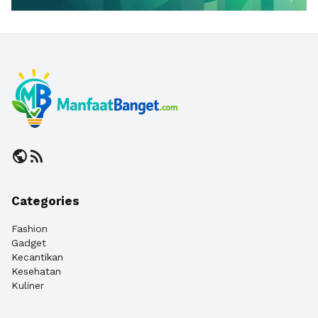
public
rss_feed
Categories
Fashion
Gadget
Kecantikan
Kesehatan
Kuliner