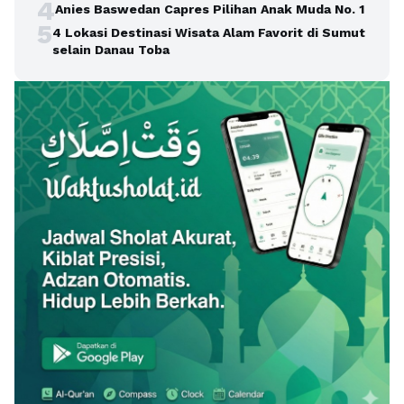
4
Anies Baswedan Capres Pilihan Anak Muda No. 1
5
4 Lokasi Destinasi Wisata Alam Favorit di Sumut
selain Danau Toba